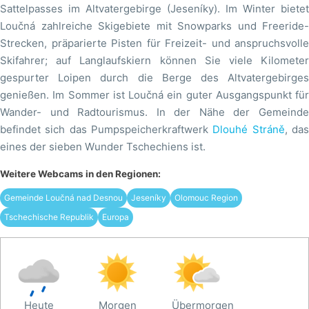
Sattelpasses im Altvatergebirge (Jeseníky). Im Winter bietet
Loučná zahlreiche Skigebiete mit Snowparks und Freeride-
Strecken, präparierte Pisten für Freizeit- und anspruchsvolle
Skifahrer; auf Langlaufskiern können Sie viele Kilometer
gespurter Loipen durch die Berge des Altvatergebirges
genießen. Im Sommer ist Loučná ein guter Ausgangspunkt für
Wander- und Radtourismus. In der Nähe der Gemeinde
befindet sich das Pumpspeicherkraftwerk
Dlouhé Stráně
, da
eines der sieben Wunder Tschechiens ist.
Weitere Webcams in den Regionen:
Gemeinde Loučná nad Desnou
Jeseníky
Olomouc Region
Tschechische Republik
Europa
Heute
Morgen
Übermorgen