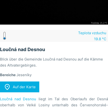
Teplota vzduchu
19.8 °C
Loučná nad Desnou
Blick über die Gemeinde Loučná nad Desnou auf die Kämme
des Altvatergebirges.
Bereiche
Jeseníky

Auf der Karte
Loučná nad Desnou
liegt im Tal des Oberlaufs der Desn
oberhalb von Velké Losiny unterhalb des Červenohorské-