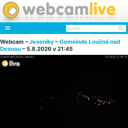


Webcam –
Jeseníky
–
Gemeinde Loučná nad
Desnou
– 5.8.2026 v 21:45