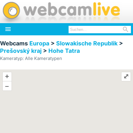


Webcams
Europa
>
Slowakische Republik
>
Prešovský kraj
>
Hohe Tatra
Kameratyp: Alle Kameratypen
+
⤢
–