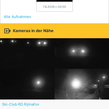
7.8.2026 v 00:00
Alle Aufnahmen

Kameras in der Nähe
Ski-Club RD Rýmařov