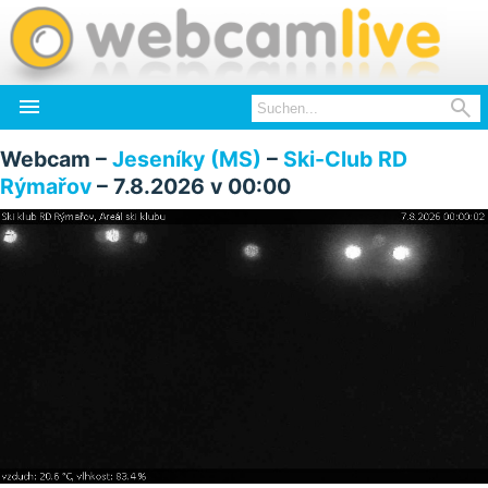


Webcam –
Jeseníky (MS)
–
Ski-Club RD
Rýmařov
– 7.8.2026 v 00:00