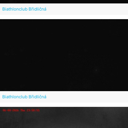
Biathlonclub Břidličná
Biathlonclub Břidličná