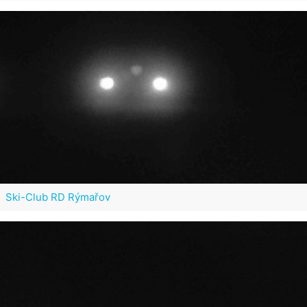
Ski-Club RD Rýmařov