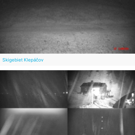
Skigebiet Klepáčov