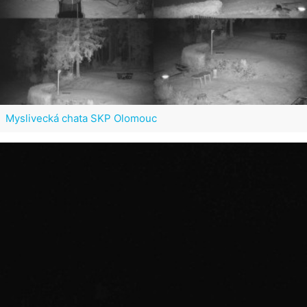
Myslivecká chata SKP Olomouc