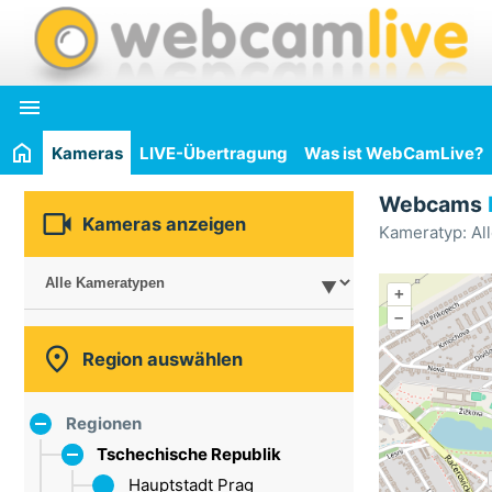

Kameras
LIVE-Übertragung
Was ist WebCamLive?
Webcams

Kameras anzeigen
Kameratyp: Al
+
–

Region auswählen
Regionen
Tschechische Republik
Hauptstadt Prag