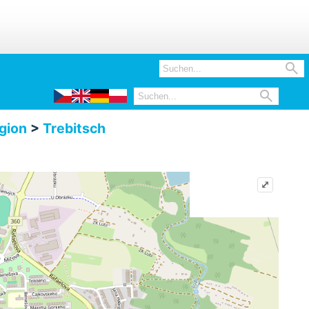


gion
>
Trebitsch
⤢