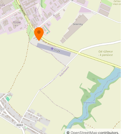
©
OpenStreetMap
contributors.