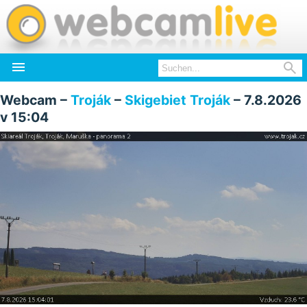


Webcam –
Troják
–
Skigebiet Troják
– 7.8.2026
v 15:04