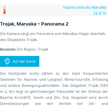
Teplota vzduchu Maruška
23.8 °C
Trojak, Maruska – Panorama 2
Die Kamera zeigt ein Panorama vom Maruška-Hügel oberhalb
des Skigebiets Troják.
Bereiche
Zlín Region, Troják

Auf der Karte
Die Hostýnské vrchy zählen zu den stark frequentierten
Gebieten für Alpinski und Langlauf, Wintertouristik, Erholung
und andere Bewegungsaktivitäten. Das Skigebiet Troják (583
m ü. M.) liegt im gleichnamigen Passsattel an der Grenze der
Bezirke Kroměříž, Vsetín und Zlín. Das Skigebiet wird durch
Dienstleistungen wie den Verleih von Ski- und