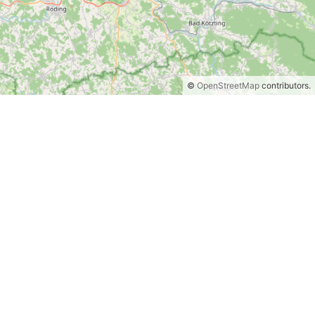
©
OpenStreetMap
contributors.