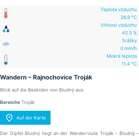
Teplota vzduchu
26.9 °C
Vlhkost vzduchu
42.5 %
Srážky
0 mm/h
Mokrá teplota
11.4 °C
Wandern – Rajnochovice Troják
Blick auf die Beskiden von Bludný aus.
Bereiche
Troják

Auf der Karte
Der Gipfel Bludný liegt an der Wanderroute Troják – Bludný –