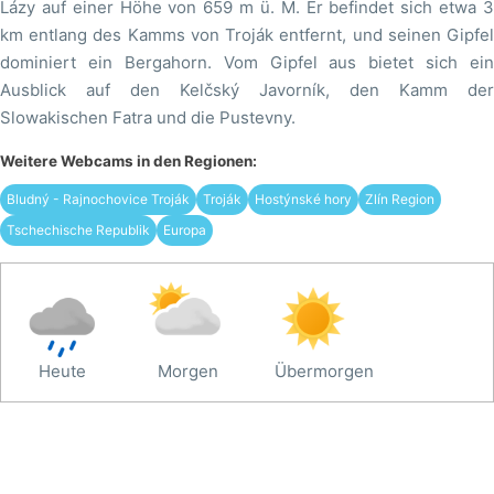
Lázy auf einer Höhe von 659 m ü. M. Er befindet sich etwa 3
km entlang des Kamms von Troják entfernt, und seinen Gipfel
dominiert ein Bergahorn. Vom Gipfel aus bietet sich ein
Ausblick auf den Kelčský Javorník, den Kamm der
Slowakischen Fatra und die Pustevny.
Weitere Webcams in den Regionen:
Bludný - Rajnochovice Troják
Troják
Hostýnské hory
Zlín Region
Tschechische Republik
Europa
Heute
Morgen
Übermorgen