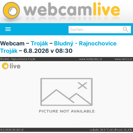


Webcam –
Troják
–
Bludný - Rajnochovice
Troják
– 6.8.2026 v 08:30