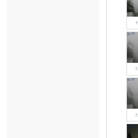
7
7
7