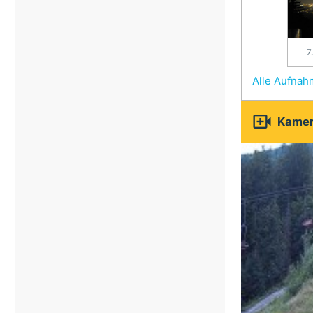
7
Alle Aufna

Kamer