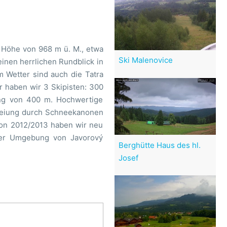
r Höhe von 968 m ü. M., etwa
Ski Malenovice
inen herrlichen Rundblick in
 Wetter sind auch die Tatra
r haben wir 3 Skipisten: 300
ang von 400 m. Hochwertige
hneiung durch Schneekanonen
ison 2012/2013 haben wir neu
er Umgebung von Javorový
Berghütte Haus des hl.
Josef