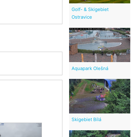
Golf- & Skigebiet
Ostravice
Aquapark Olešná
Skigebiet Bílá