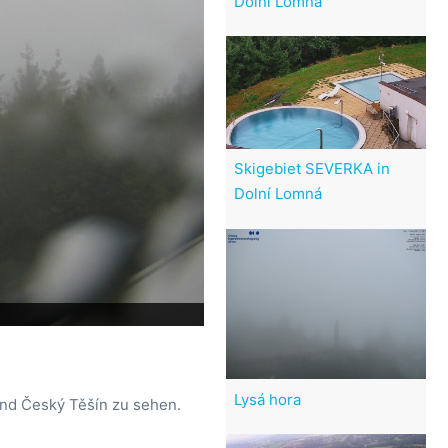
Dolní Lomná
Skigebiet SEVERKA in
Dolní Lomná
Lysá hora
 und Český Těšín zu sehen.