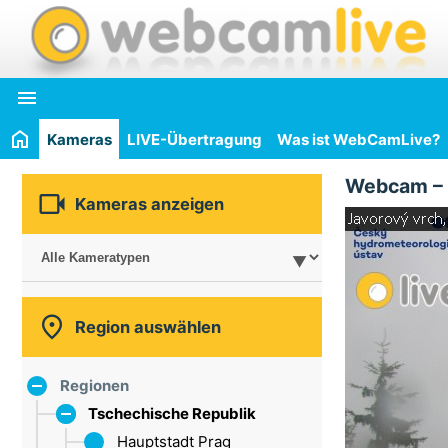

Kameras
LIVE-Übertragung
Was ist WebCamLive?
Webcam –

Kameras anzeigen

Region auswählen
Regionen
Tschechische Republik
Hauptstadt Prag