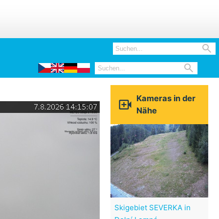


Kameras in der

Nähe
Skigebiet SEVERKA in