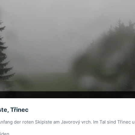
te, Třinec
Anfang der roten Skipiste am Javorový vrch. Im Tal sind Třinec
iden