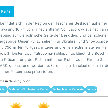
r Karte
 befindet sich in der Region der Teschener Beskiden auf eine
ava und 10 km von Třinec entfernt. Von Javorový aus hat man e
ebung auf die polnische Seite der Beskiden, und bei schönem
tergebirge (Jeseníky) zu sehen. Für Skifahrer und Snowboarde
r, 750 m für Fortgeschrittene und einen extrem steilen H
ewährleisten zwei Tatrapoma-Schlepplifte, künstliche Besc
che Präparierung der Pisten mit einer Pistenraupe. Für die Sa
RK gebaut und werden außerdem die Langlaufloipen in d
 einer Pistenraupe präparieren.
s in den Regionen:
iden
Mährisch-Schlesische Region
Tschechische Republik
Europa