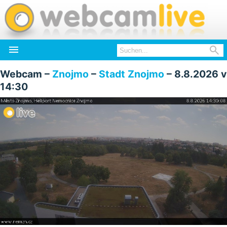


Webcam –
Znojmo
–
Stadt Znojmo
– 8.8.2026 v
14:30