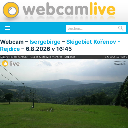


Webcam –
Isergebirge
–
Skigebiet Kořenov -
Rejdice
– 6.8.2026 v 16:45