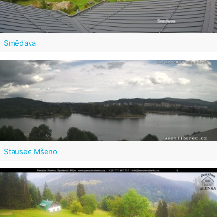
Směďava
Stausee Mšeno