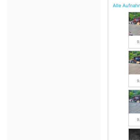
Alle Aufna
9
9
9