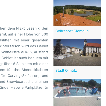
chen dem Nízký Jeseník, den
Golfresort Olomouc
rnt, auf einer Höhe von 300
iliften mit einer gesamten
Wintersaison wird das Gebiet
e Schnellstraße R35, Ausfahrt
s Gebiet ist auch bequem mit
t über 6 Skipisten mit einer
dem für das Abendskifahren
Stadt Olmütz
 für Carving-Skifahren, und
- und Snowboardschule, einen
inder – sowie Parkplätze für