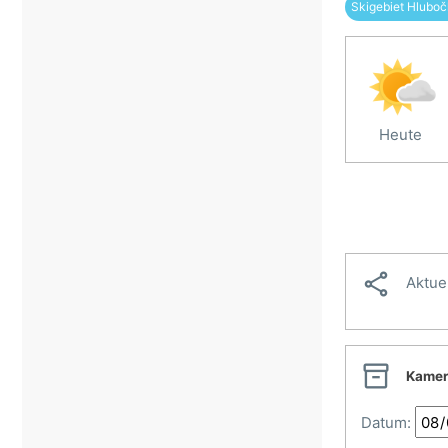
Skigebiet Hlubo
Heute

Aktue

Kamer
Datum: