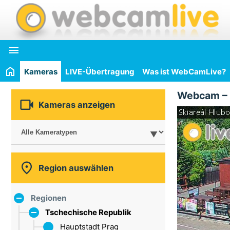

Kameras
LIVE-Übertragung
Was ist WebCamLive?
Webcam –

Kameras anzeigen

Region auswählen
Regionen
Tschechische Republik
Hauptstadt Prag