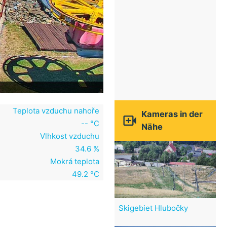
Teplota vzduchu nahoře
Kameras in der

-- °C
Nähe
Vlhkost vzduchu
34.6 %
Mokrá teplota
49.2 °C
Skigebiet Hlubočky