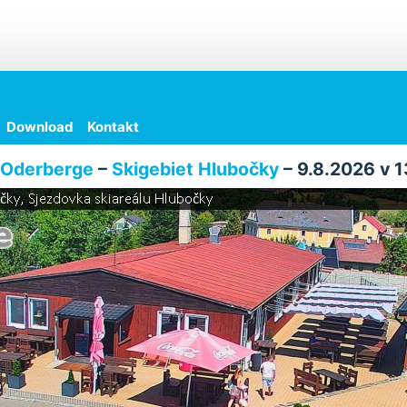
Download
Kontakt
Oderberge
–
Skigebiet Hlubočky
– 9.8.2026 v 