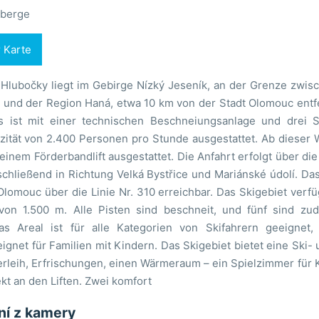
berge
r Karte
 Hlubočky liegt im Gebirge Nízký Jeseník, an der Grenze zwis
 und der Region Haná, etwa 10 km von der Stadt Olomouc entfe
 ist mit einer technischen Beschneiungsanlage und drei Sk
zität von 2.400 Personen pro Stunde ausgestattet. Ab dieser 
inem Förderbandlift ausgestattet. Die Anfahrt erfolgt über di
schließend in Richtung Velká Bystřice und Mariánské údolí. Da
omouc über die Linie Nr. 310 erreichbar. Das Skigebiet verfüg
on 1.500 m. Alle Pisten sind beschneit, und fünf sind zu
as Areal ist für alle Kategorien von Skifahrern geeignet,
ignet für Familien mit Kindern. Das Skigebiet bietet eine Ski
rleih, Erfrischungen, einen Wärmeraum – ein Spielzimmer für K
kt an den Liften. Zwei komfort
ání z kamery