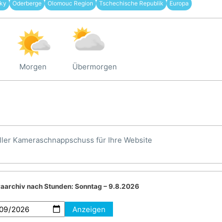
čky
Oderberge
Olomouc Region
Tschechische Republik
Europa
Morgen
Übermorgen
ller Kameraschnappschuss für Ihre Website
aarchiv nach Stunden:
Sonntag – 9.8.2026
Anzeigen