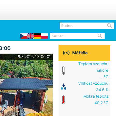


13:00

Měřidla
Teplota vzduchu
nahoře
-- °C
Vlhkost vzduchu
34.6 %
Mokrá teplota
49.2 °C