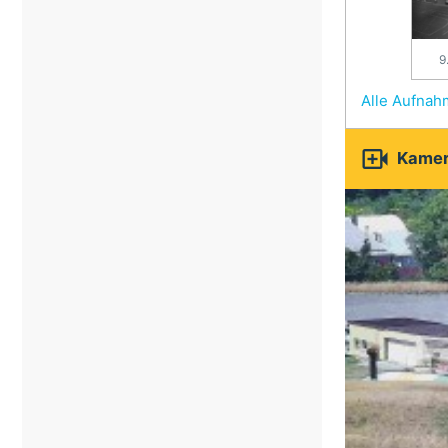
9
Alle Aufna

Kamer