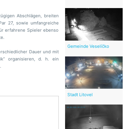
zügigen Abschlägen, breiten
 Par 27, sowie umfangreiche
für erfahrene Spieler ebenso
e.
Gemeinde Veselíčko
erschiedlicher Dauer und mit
k“ organisieren, d. h. ein
.
Stadt Litovel