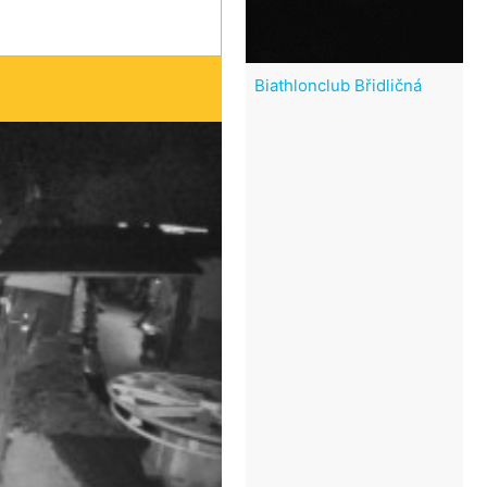
Biathlonclub Břidličná