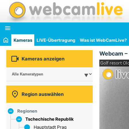

Kameras
LIVE-Übertragung
Was ist WebCamLive?
Webcam –

Kameras anzeigen

Region auswählen
Regionen
Tschechische Republik
Hauptstadt Prag