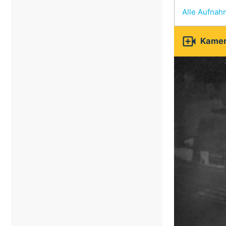
Alle Aufna

Kamer