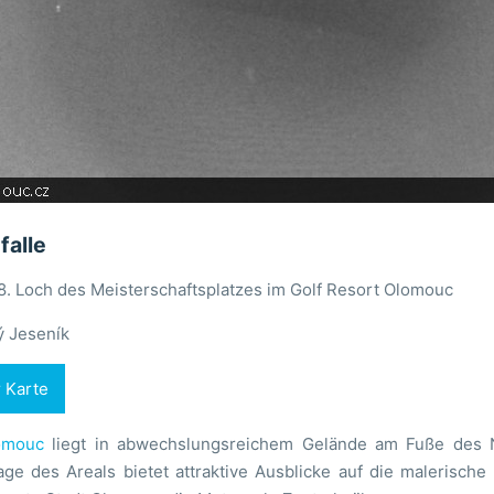
falle
18. Loch des Meisterschaftsplatzes im Golf Resort Olomouc
ý Jeseník
r Karte
lomouc
liegt in abwechslungsreichem Gelände am Fuße des N
Lage des Areals bietet attraktive Ausblicke auf die malerisc