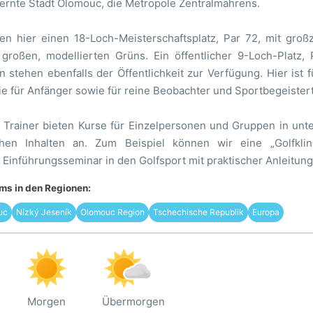
fernte Stadt Olomouc, die Metropole Zentralmährens.
en hier einen 18-Loch-Meisterschaftsplatz, Par 72, mit groß
großen, modellierten Grüns. Ein öffentlicher 9-Loch-Platz,
 stehen ebenfalls der Öffentlichkeit zur Verfügung. Hier ist 
e für Anfänger sowie für reine Beobachter und Sportbegeistert
e Trainer bieten Kurse für Einzelpersonen und Gruppen in unt
chen Inhalten an. Zum Beispiel können wir eine „Golfklini
Einführungsseminar in den Golfsport mit praktischer Anleitung
s in den Regionen:
uc
Nízký Jeseník
Olomouc Region
Tschechische Republik
Europa
Morgen
Übermorgen