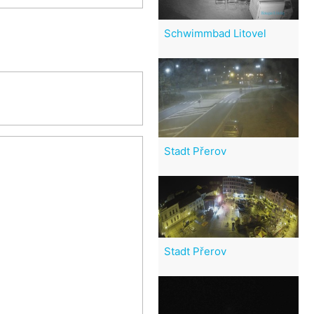
Schwimmbad Litovel
Stadt Přerov
Stadt Přerov