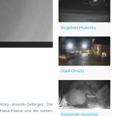
Skigebiet Hlubočky
Stadt Olmütz
ízký-Jeseník-Gebirges. Die
he Haná-Ebene und die sieben
Gemeinde Veselíčko