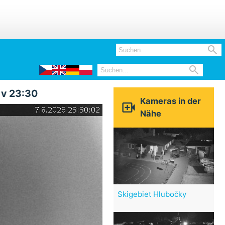


 v 23:30
Kameras in der

Nähe
Skigebiet Hlubočky