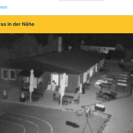
hmen
as in der Nähe