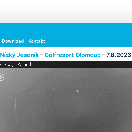
Download
Kontakt
Nízký Jeseník
–
Golfresort Olomouc
– 7.8.2026