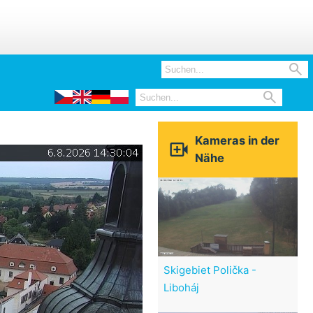


Kameras in der

Nähe
Skigebiet Polička -
Liboháj