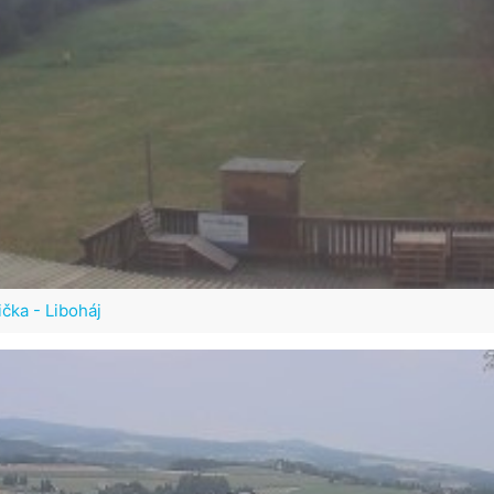
ička - Liboháj