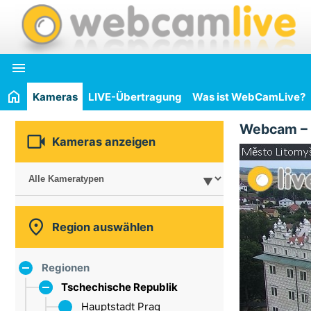

Kameras
LIVE-Übertragung
Was ist WebCamLive?
Webcam –

Kameras anzeigen

Region auswählen
Regionen
Tschechische Republik
Hauptstadt Prag