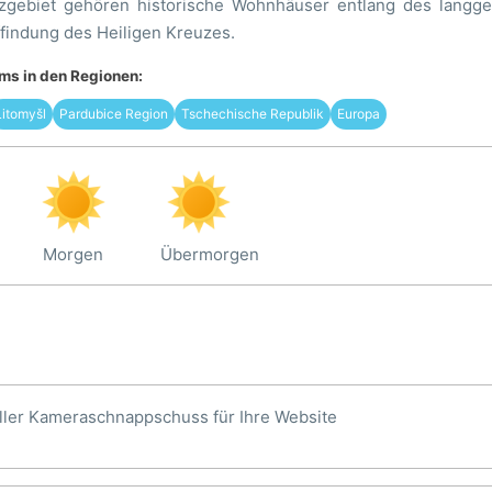
gebiet gehören historische Wohnhäuser entlang des langges
findung des Heiligen Kreuzes.
s in den Regionen:
Litomyšl
Pardubice Region
Tschechische Republik
Europa
Morgen
Übermorgen
ller Kameraschnappschuss für Ihre Website