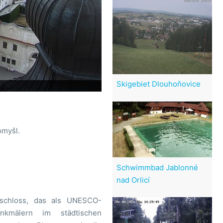
Skigebiet Dlouhoňovice
omyšl.
Schwimmbad Jablonné
nad Orlicí
schloss, das als UNESCO-
nkmälern im städtischen