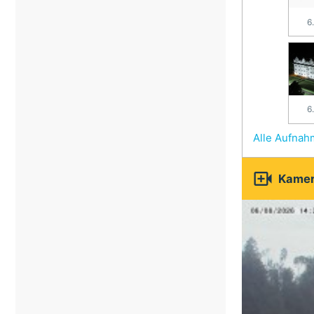
6
6
Alle Aufna

Kamer