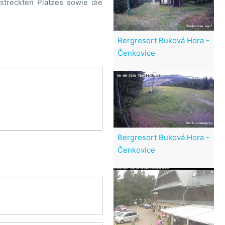
treckten Platzes sowie die
Bergresort Buková Hora -
Čenkovice
Bergresort Buková Hora -
Čenkovice