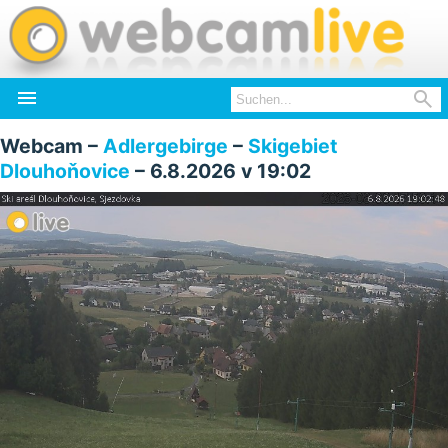


Webcam –
Adlergebirge
–
Skigebiet
Dlouhoňovice
– 6.8.2026 v 19:02