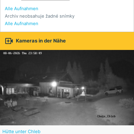
Alle Aufnahmen
Archiv neobsahuje žadné snímky
Alle Aufnahmen

Kameras in der Nähe
Hütte unter Chleb