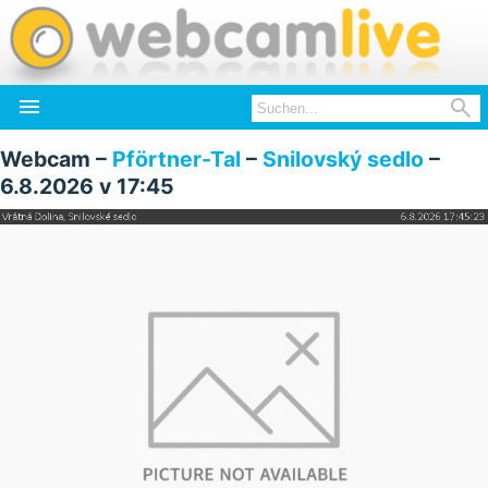


Webcam –
Pförtner-Tal
–
Snilovský sedlo
–
6.8.2026 v 17:45