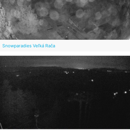
Snowparadies Veľká Rača