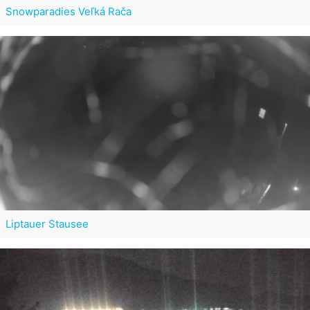
Snowparadies Veľká Rača
Liptauer Stausee