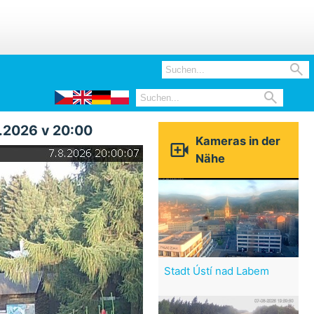


8.2026 v 20:00
Kameras in der

Nähe
Stadt Ústí nad Labem