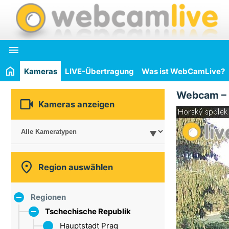

Kameras
LIVE-Übertragung
Was ist WebCamLive?
Webcam –

Kameras anzeigen

Region auswählen
Regionen
Tschechische Republik
Hauptstadt Prag