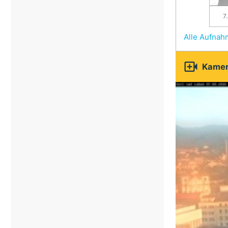
7
Alle Aufna

Kamer