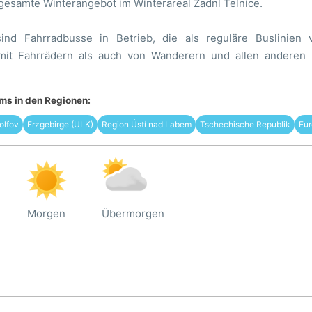
gesamte Winterangebot im Winterareal Zadní Telnice.
nd Fahrradbusse in Betrieb, die als reguläre Buslinien
 mit Fahrrädern als auch von Wanderern und allen anderen
s in den Regionen:
olfov
Erzgebirge (ULK)
Region Ústí nad Labem
Tschechische Republik
Eur
Morgen
Übermorgen