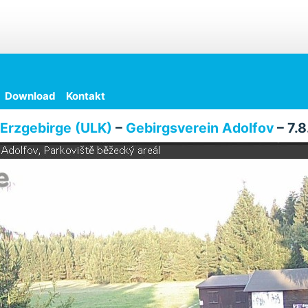
Download
Kontakt
Erzgebirge (ULK)
–
Gebirgsverein Adolfov
– 7.