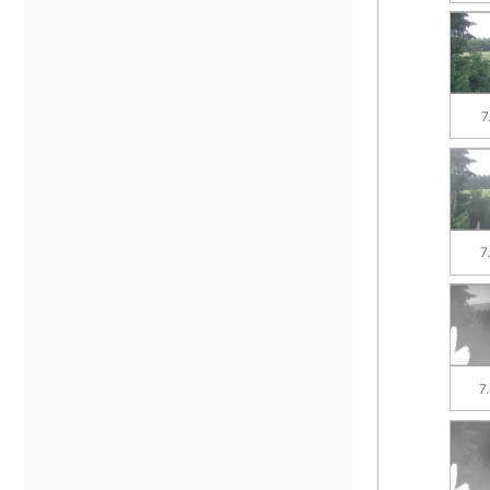
7
7
7