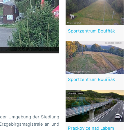
Sportzentrum Bouřňák
Sportzentrum Bouřňák
n der Umgebung der Siedlung
Erzgebirgsmagistrale an und
Prackovice nad Labem