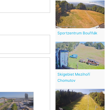
Sportzentrum Bouřňák
Skigebiet Mezihoří
Chomutov