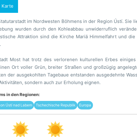
r Karte
Statutarstadt im Nordwesten Böhmens in der Region Ústí. Sie lie
bung wurden durch den Kohleabbau unwiderruflich veränder
istische Attraktion sind die Kirche Mariä Himmelfahrt und di
.
tadt Most hat trotz des verlorenen kulturellen Erbes einiges
einen Ort voller Grün, breiter Straßen und großzügig angeleg
ten der ausgekohlten Tagebaue entstanden ausgedehnte Wasser
 Aktivitäten, sondern auch zur Erholung eignen.
s in den Regionen:
ion Ústí nad Labem
Tschechische Republik
Europa