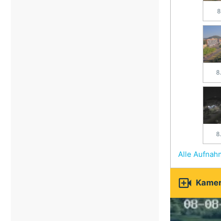
8
8
8
Alle Aufna

Kamer