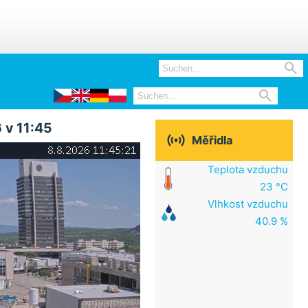


 v 11:45

Měřidla
Teplota vzduchu
23 °C
Vlhkost vzduchu
40.9 %