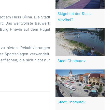
Skigebiet der Stadt
gt am Fluss Bílina. Die Stadt
Meziboří
t. Das wertvollste Bauwerk
e Burg Hněvín auf dem Hügel
 zu bieten. Rekultivierungen
ter Sportanlagen verwandelt.
flächen, die sich nicht nur
Stadt Chomutov
Stadt Chomutov