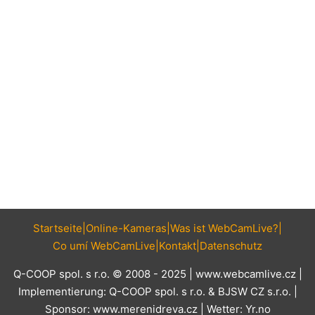
Startseite
Online-Kameras
Was ist WebCamLive?
Co umí WebCamLive
Kontakt
Datenschutz
Q-COOP spol. s r.o. © 2008 - 2025 |
www.webcamlive.cz
|
Implementierung:
Q-COOP spol. s r.o.
&
BJSW CZ s.r.o.
|
Sponsor:
www.merenidreva.cz
| Wetter:
Yr.no