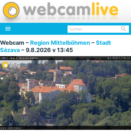


Webcam –
Region Mittelböhmen
–
Stadt
Sázava
– 9.8.2026 v 13:45