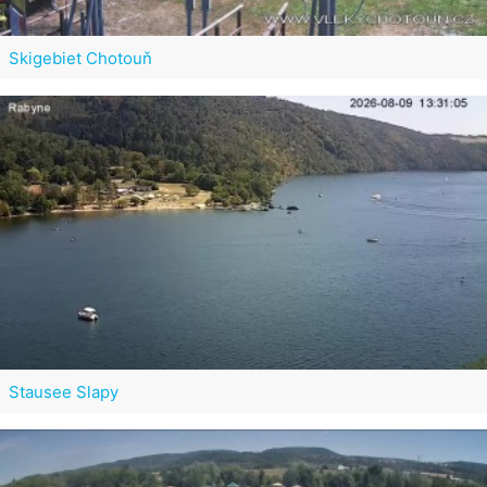
Skigebiet Chotouň
Stausee Slapy