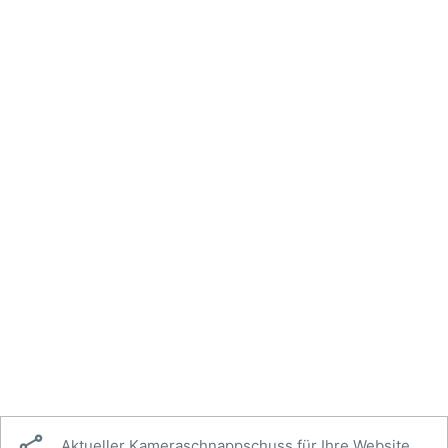

Aktueller Kameraschnappschuss für Ihre Website