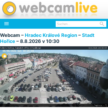


Webcam –
Hradec Králové Region
–
Stadt
Hořice
– 8.8.2026 v 10:30