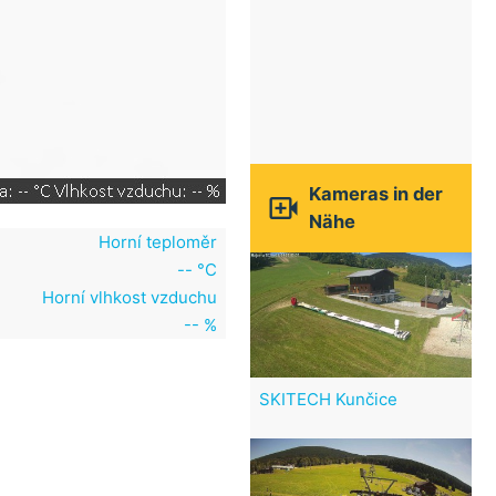
Kameras in der

Nähe
Horní teploměr
-- °C
Horní vlhkost vzduchu
-- %
SKITECH Kunčice