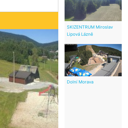
SKIZENTRUM Miroslav
Lipová Lázně
Dolní Morava