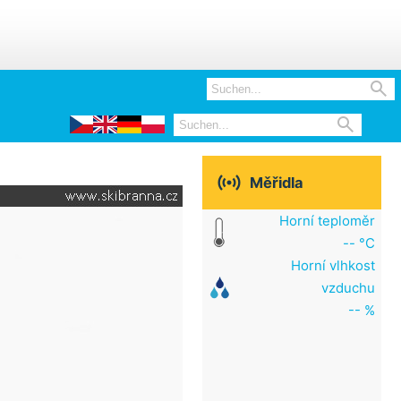



Měřidla
Horní teploměr
-- °C
Horní vlhkost
vzduchu
-- %