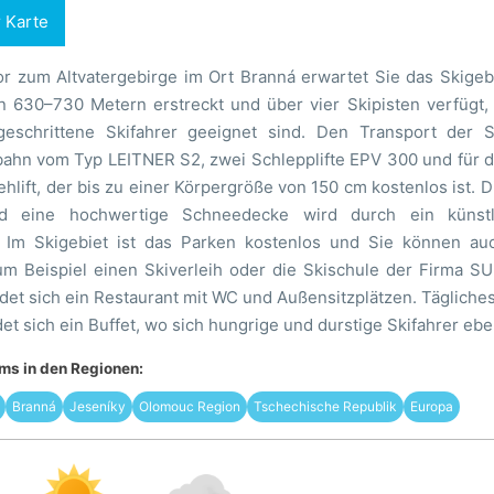
r Karte
r zum Altvatergebirge im Ort Branná erwartet Sie das Skigebi
 630–730 Metern erstreckt und über vier Skipisten verfügt, 
geschrittene Skifahrer geeignet sind. Den Transport der S
ahn vom Typ LEITNER S2, zwei Schlepplifte EPV 300 und für di
 Ziehlift, der bis zu einer Körpergröße von 150 cm kostenlos ist
nd eine hochwertige Schneedecke wird durch ein künstl
t. Im Skigebiet ist das Parken kostenlos und Sie können au
um Beispiel einen Skiverleih oder die Skischule der Firma SU
det sich ein Restaurant mit WC und Außensitzplätzen. Tägliche
det sich ein Buffet, wo sich hungrige und durstige Skifahrer ebe
s in den Regionen:
Branná
Jeseníky
Olomouc Region
Tschechische Republik
Europa