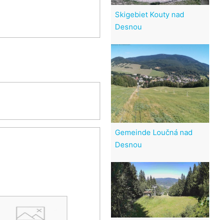
Skigebiet Kouty nad
Desnou
Gemeinde Loučná nad
Desnou