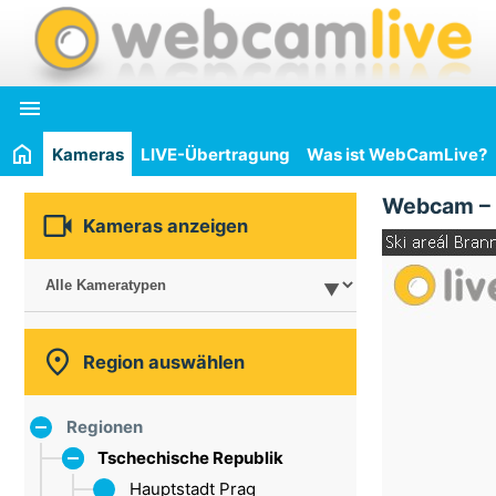

Kameras
LIVE-Übertragung
Was ist WebCamLive?
Webcam –

Kameras anzeigen

Region auswählen
Regionen
Tschechische Republik
Hauptstadt Prag