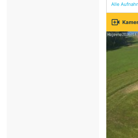
Alle Aufna

Kamer