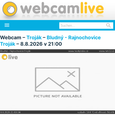


Webcam –
Troják
–
Bludný - Rajnochovice
Troják
– 8.8.2026 v 21:00