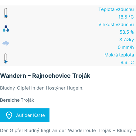
Teplota vzduchu
18.5 °C
Vlhkost vzduchu
58.5 %
Srážky
0 mm/h
Mokrá teplota
8.6 °C
Wandern – Rajnochovice Troják
Bludný-Gipfel in den Hostýner Hügeln.
Bereiche
Troják

Auf der Karte
Der Gipfel Bludný liegt an der Wanderroute Troják – Bludný –