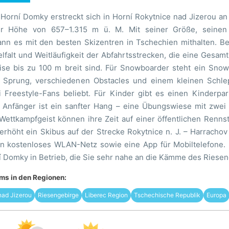
 Horní Domky erstreckt sich in Horní Rokytnice nad Jizerou a
er Höhe von 657–1.315 m ü. M. Mit seiner Größe, seinen 
ann es mit den besten Skizentren in Tschechien mithalten. Be
lfalt und Weitläufigkeit der Abfahrtsstrecken, die eine Gesam
ise bis zu 100 m breit sind. Für Snowboarder steht ein Snow
Sprung, verschiedenen Obstacles und einem kleinen Schleppli
 Freestyle-Fans beliebt. Für Kinder gibt es einen Kinderpa
r Anfänger ist ein sanfter Hang – eine Übungswiese mit zwei 
Wettkampfgeist können ihre Zeit auf einer öffentlichen Renn
erhöht ein Skibus auf der Strecke Rokytnice n. J. – Harrachov
in kostenloses WLAN-Netz sowie eine App für Mobiltelefone. 
í Domky in Betrieb, die Sie sehr nahe an die Kämme des Riesen
s in den Regionen:
nad Jizerou
Riesengebirge
Liberec Region
Tschechische Republik
Europa