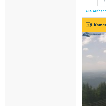
7
Alle Aufna

Kamer