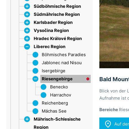
Südböhmische Region
Südmährische Region
Dačice
Karlsbader Region
Strakonice
Bílé Karpaty
Vysočina Region
Böhmerwald
Lundenburg
Erzgebirge
Hradec Králové Region
Třeboňsko
Brünn
Marienbad
Iglau
Lipno
Liberec Region
Drahanské vrchoviny
Sokolov
Trebitsch
CHKO Broumovsko
Mährischer Karst
Groß Meseritsch
Dobruška
Böhmisches Paradies
Braunauer
Olešnice
Saarer Berge
Hradec Králové
Jablonec nad Nisou
Bergland
Pálava
Riesengebirge (HK)
Isergebirge
Habichtsberge
Bald Mount
Tišnov
Neupaka
Riesengebirge
Spindlermühle
Vranov nad Dyjí
Adlergebirge
Benecko
Blick von der 
Znojmo
Trutnov
Harrachov
Aufnahme ist d
Reichenberg
Bereiche
Ries
Máchas See
Mährisch-Schlesische

Auf de
Region