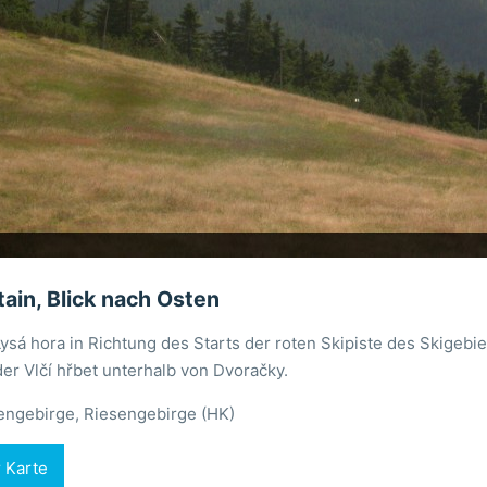
ain, Blick nach Osten
Lysá hora in Richtung des Starts der roten Skipiste des Skigebi
er Vlčí hřbet unterhalb von Dvoračky.
engebirge, Riesengebirge (HK)
r Karte