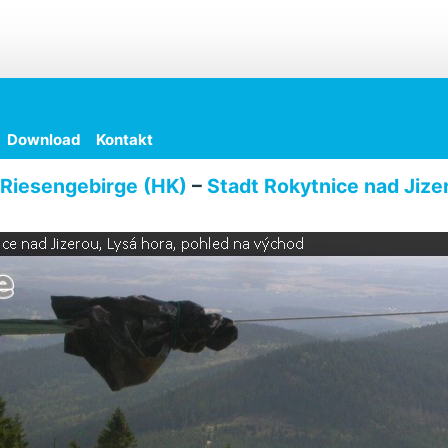
Download
Kontakt
Riesengebirge (HK)
–
Stadt Rokytnice nad Jize