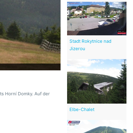
Stadt Rokytnice nad
Jizerou
ets Horní Domky. Auf der
Elbe-Chalet