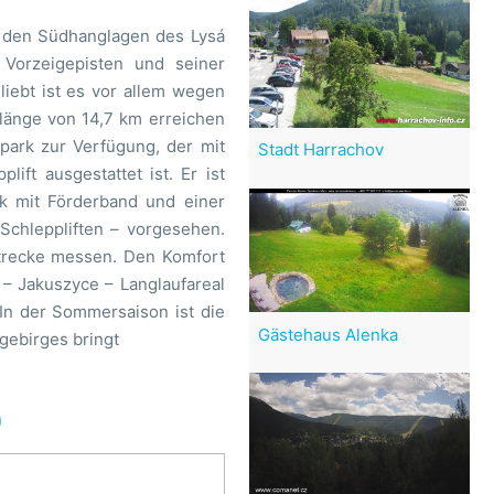
n den Südhanglagen des Lysá
Vorzeigepisten und seiner
liebt ist es vor allem wegen
tlänge von 14,7 km erreichen
park zur Verfügung, der mit
Stadt Harrachov
ft ausgestattet ist. Er ist
rk mit Förderband und einer
Schleppliften – vorgesehen.
strecke messen. Den Komfort
 – Jakuszyce – Langlaufareal
In der Sommersaison ist die
Gästehaus Alenka
gebirges bringt