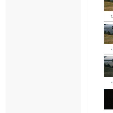
7
7
7