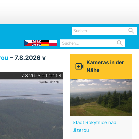


rou
– 7.8.2026 v
Kameras in der

Nähe
Stadt Rokytnice nad
Jizerou