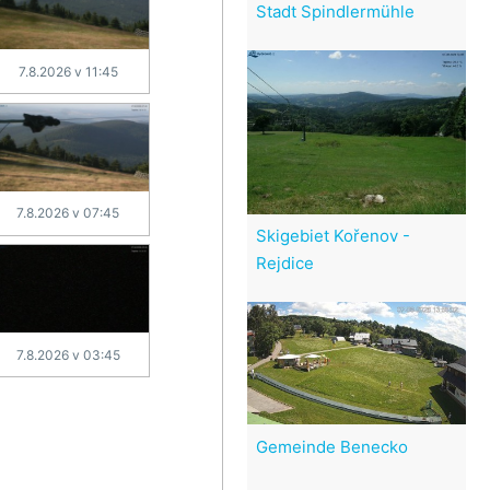
Stadt Spindlermühle
7.8.2026 v 11:45
7.8.2026 v 07:45
Skigebiet Kořenov -
Rejdice
7.8.2026 v 03:45
Gemeinde Benecko