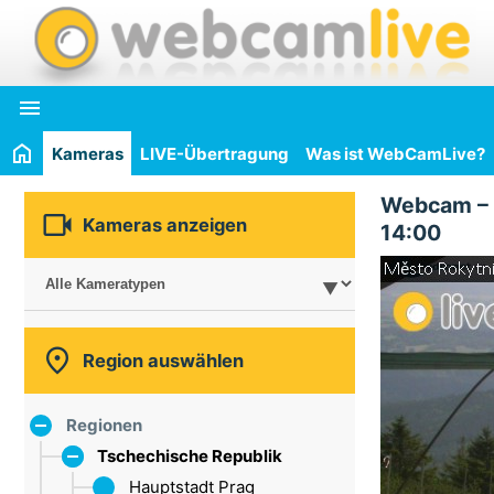

Kameras
LIVE-Übertragung
Was ist WebCamLive?
Webcam –

Kameras anzeigen
14:00

Region auswählen
Regionen
Tschechische Republik
Hauptstadt Prag