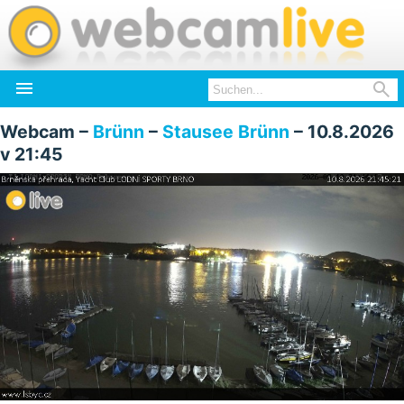


Webcam –
Brünn
–
Stausee Brünn
– 10.8.2026
v 21:45