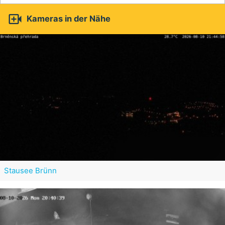

Kameras in der Nähe
Stausee Brünn