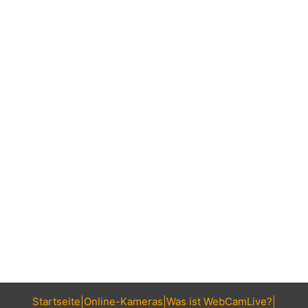
Startseite
Online-Kameras
Was ist WebCamLive?