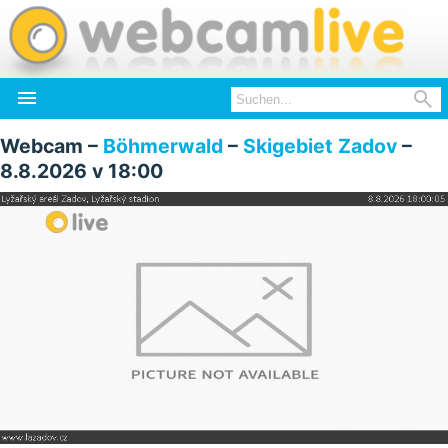


Webcam –
Böhmerwald
–
Skigebiet Zadov
–
8.8.2026 v 18:00