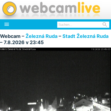


Webcam –
Železná Ruda
–
Stadt Železná Ruda
– 7.8.2026 v 23:45