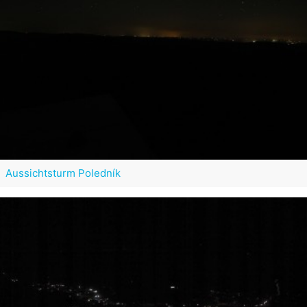
Aussichtsturm Poledník