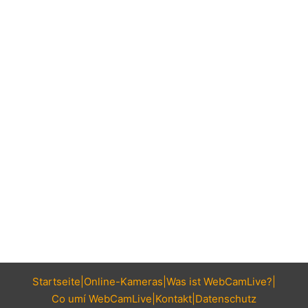
Startseite
Online-Kameras
Was ist WebCamLive?
Co umí WebCamLive
Kontakt
Datenschutz