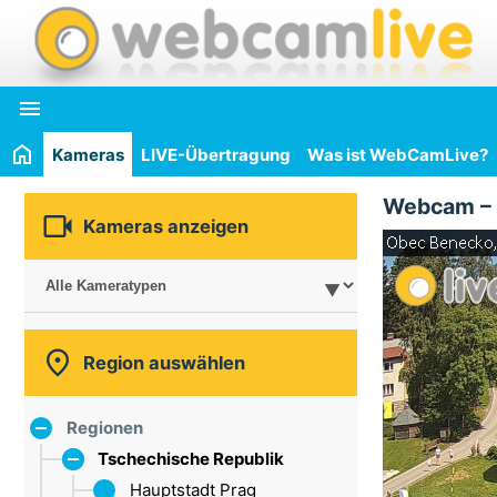

Kameras
LIVE-Übertragung
Was ist WebCamLive?
Webcam –

Kameras anzeigen

Region auswählen
Regionen
Tschechische Republik
Hauptstadt Prag