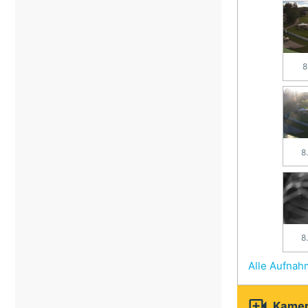
8
8
8
Alle Aufna

Kamer