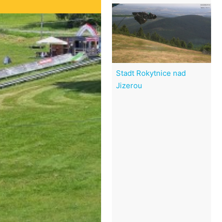
Stadt Rokytnice nad
Jizerou