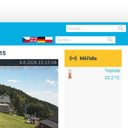


:15

Měřidla
Teplota
22.2 °C