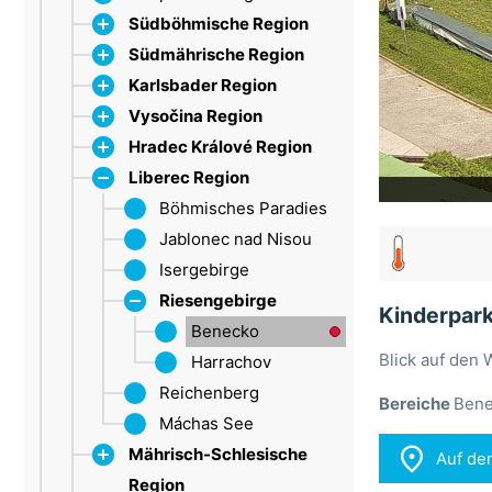
Südböhmische Region
Südmährische Region
Dačice
Karlsbader Region
Strakonice
Bílé Karpaty
Vysočina Region
Böhmerwald
Lundenburg
Erzgebirge
Hradec Králové Region
Třeboňsko
Brünn
Marienbad
Iglau
Lipno
Liberec Region
Drahanské vrchoviny
Sokolov
Trebitsch
CHKO Broumovsko
Mährischer Karst
Groß Meseritsch
Dobruška
Böhmisches Paradies
Braunauer
Olešnice
Saarer Berge
Hradec Králové
Jablonec nad Nisou
Bergland
Pálava
Riesengebirge (HK)
Isergebirge
Habichtsberge
Tišnov
Neupaka
Riesengebirge
Spindlermühle
Kinderpar
Vranov nad Dyjí
Adlergebirge
Benecko
Blick auf den
Znojmo
Trutnov
Harrachov
Reichenberg
Bereiche
Bene
Máchas See

Mährisch-Schlesische
Auf de
Region