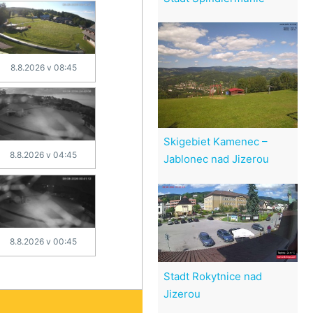
8.8.2026 v 08:45
Skigebiet Kamenec –
8.8.2026 v 04:45
Jablonec nad Jizerou
8.8.2026 v 00:45
Stadt Rokytnice nad
Jizerou