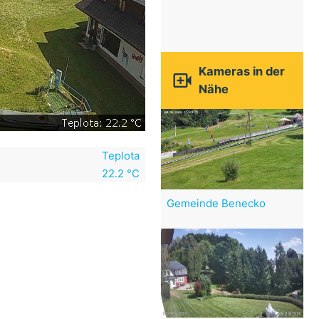
Kameras in der

Nähe
Teplota
22.2 °C
Gemeinde Benecko