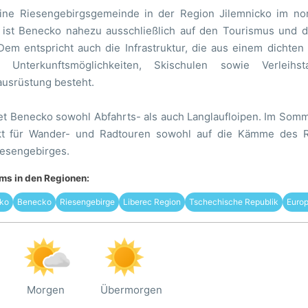
ine Riesengebirgsgemeinde in der Region Jilemnicko im nor
 ist Benecko nahezu ausschließlich auf den Tourismus und d
 Dem entspricht auch die Infrastruktur, die aus einem dichte
 Unterkunftsmöglichkeiten, Skischulen sowie Verleihs
usrüstung besteht.
tet Benecko sowohl Abfahrts- als auch Langlaufloipen. Im Somm
t für Wander- und Radtouren sowohl auf die Kämme des Ri
iesengebirges.
s in den Regionen:
ko
Benecko
Riesengebirge
Liberec Region
Tschechische Republik
Euro
Morgen
Übermorgen