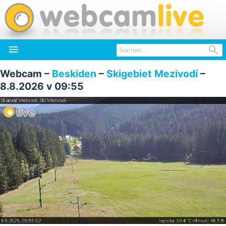


Webcam –
Beskiden
–
Skigebiet Mezivodí
–
8.8.2026 v 09:55