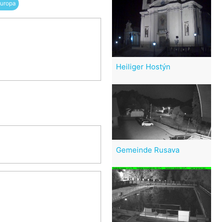
uropa
Heiliger Hostýn
Gemeinde Rusava