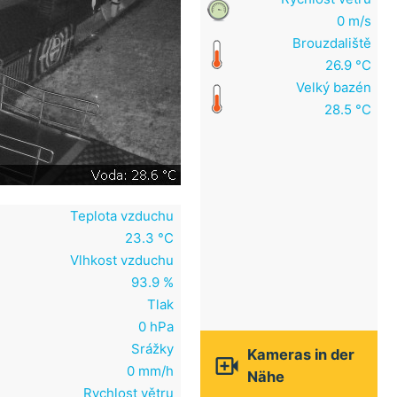
0 m/s
Brouzdaliště
26.9 °C
Velký bazén
28.5 °C
Teplota vzduchu
23.3 °C
Vlhkost vzduchu
93.9 %
Tlak
0 hPa
Srážky
Kameras in der

0 mm/h
Nähe
Rychlost větru