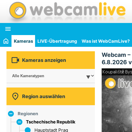

Kameras
LIVE-Übertragung
Was ist WebCamLive?
Webcam –

Kameras anzeigen
6.8.2026 v

Region auswählen
Regionen
Tschechische Republik
Hauptstadt Prag