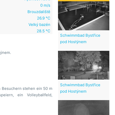
0 m/s
Brouzdaliště
26.9 °C
Velký bazén
28.5 °C
Schwimmbad Bystřice
pod Hostýnem
týnem.
Schwimmbad Bystřice
n Besuchern stehen ein 50 m
pod Hostýnem
ern, ein Volleyballfeld,