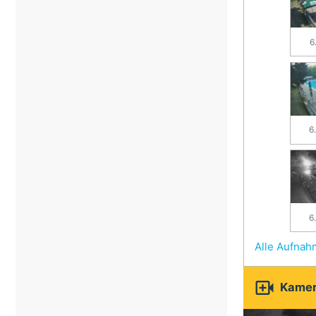
6
6
6
Alle Aufna

Kamer