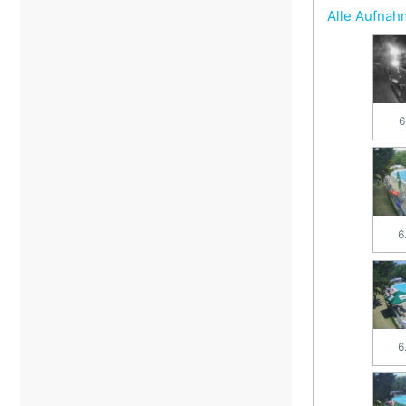
Alle Aufna
6
6
6