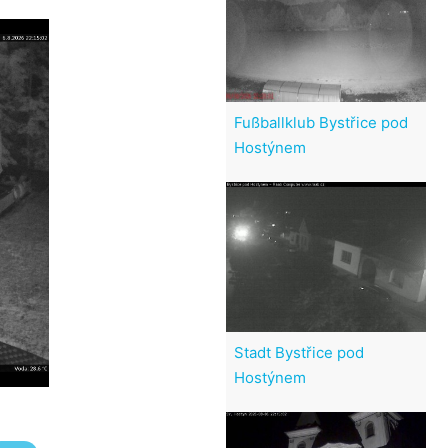
Fußballklub Bystřice pod
Hostýnem
Stadt Bystřice pod
Hostýnem