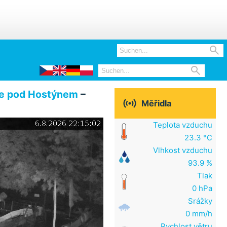


e pod Hostýnem
–

Měřidla
Teplota vzduchu
23.3 °C
Vlhkost vzduchu
93.9 %
Tlak
0 hPa
Srážky
0 mm/h
Rychlost větru