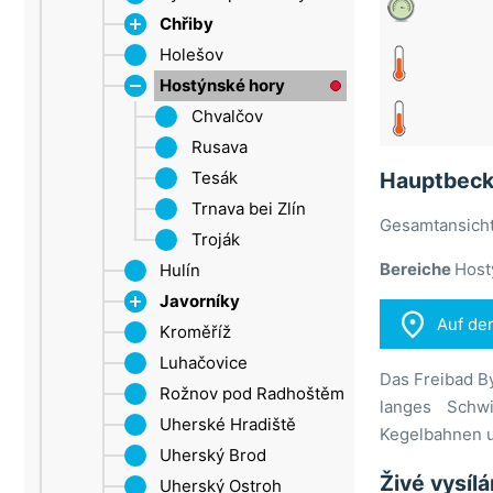
Děčín
Chřiby
Erzgebirge (ULK)
Holešov
Roštín
Šluknovský výběžek
Hostýnské hory
Aussig
Chvalčov
Saaz
Rusava
Tesák
Hauptbec
Trnava bei Zlín
Gesamtansicht
Troják
Bereiche
Hostý
Hulín
Javorníky

Auf de
Kroměříž
Groß Karlowitz
Luhačovice
Das Freibad B
Rožnov pod Radhoštěm
langes Schwi
Uherské Hradiště
Kegelbahnen u
Uherský Brod
Živé vysíl
Uherský Ostroh