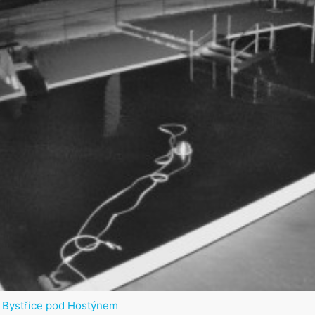
Bystřice pod Hostýnem