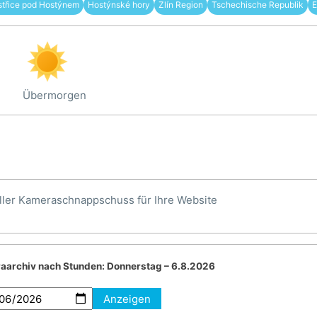
třice pod Hostýnem
Hostýnské hory
Zlín Region
Tschechische Republik
E
Übermorgen
ller Kameraschnappschuss für Ihre Website
aarchiv nach Stunden:
Donnerstag – 6.8.2026
Anzeigen