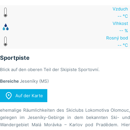
Vzduch
-- °C
Vlhkost
-- %
Rosný bod
-- °C
Sportpiste
Blick auf den oberen Teil der Skipiste Sportovní.
Bereiche
Jeseníky (MS)

Auf der Karte
ehemalige Räumlichkeiten des Skiclubs Lokomotiva Olomouc,
gelegen im Jeseníky-Gebirge in dem bekannten Ski- und
Wandergebiet Malá Morávka – Karlov pod Pradědem. Hier