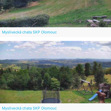
Myslivecká chata SKP Olomouc
Myslivecká chata SKP Olomouc