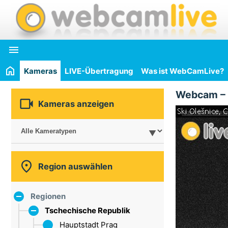

Kameras
LIVE-Übertragung
Was ist WebCamLive?
Webcam –

Kameras anzeigen

Region auswählen
Regionen
Tschechische Republik
Hauptstadt Prag