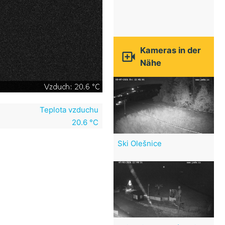
Kameras in der

Nähe
Teplota vzduchu
20.6 °C
Ski Olešnice