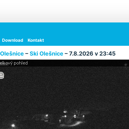
Download
Kontakt
Olešnice
–
Ski Olešnice
– 7.8.2026 v 23:45