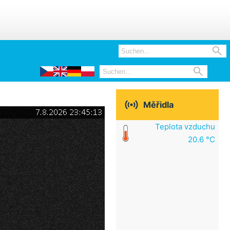



Měřidla
Teplota vzduchu
20.6 °C