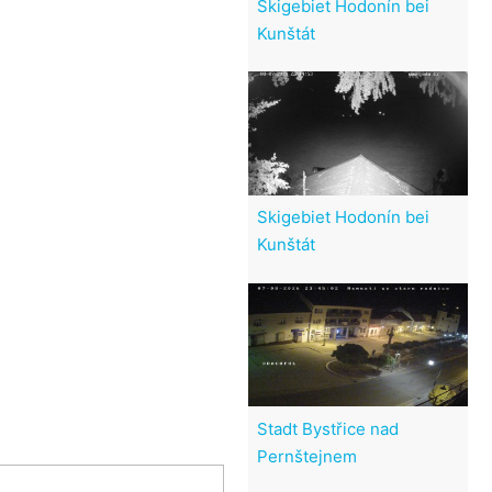
Skigebiet Hodonín bei
Kunštát
Skigebiet Hodonín bei
Kunštát
Stadt Bystřice nad
Pernštejnem