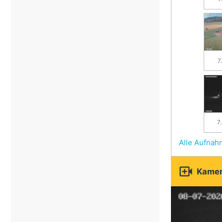
7
7
Alle Aufna

Kamer