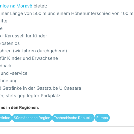
šnice na Moravě
bietet:
 einer Länge von 500 m und einem Höhenunterschied von 100 m
ifte
ke
i-Karussell für Kinder
 kostenlos
ahren (wir fahren durchgehend)
 für Kinder und Erwachsene
dpark
 und -service
chneiung
d Getränke in der Gaststube U Caesara
r, stets gepflegter Parkplatz
s in den Regionen:
ešnice
Südmährische Region
Tschechische Republik
Europa