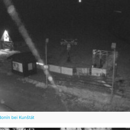
onín bei Kunštát