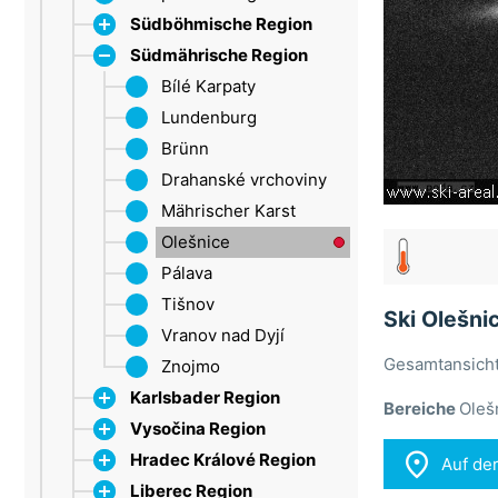
Südböhmische Region
Südmährische Region
Dačice
Strakonice
Bílé Karpaty
Böhmerwald
Lundenburg
Třeboňsko
Brünn
Lipno
Drahanské vrchoviny
Mährischer Karst
Olešnice
Pálava
Tišnov
Ski Olešni
Vranov nad Dyjí
Gesamtansicht
Znojmo
Karlsbader Region
Bereiche
Oleš
Vysočina Region
Erzgebirge

Hradec Králové Region
Marienbad
Iglau
Auf de
Liberec Region
Sokolov
Trebitsch
CHKO Broumovsko