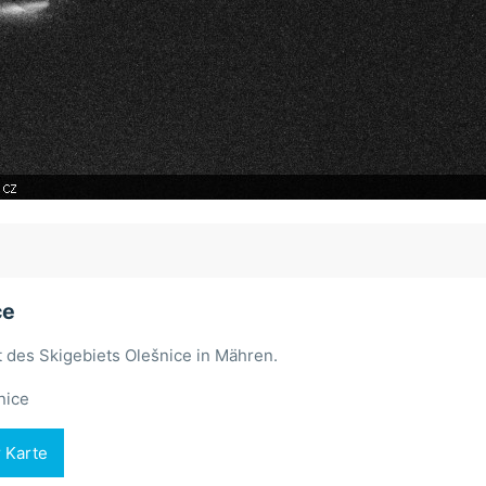
ce
 des Skigebiets Olešnice in Mähren.
nice
r Karte