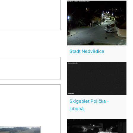
Stadt Nedvědice
Skigebiet Polička -
Liboháj