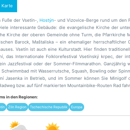
r Karte
m Fuße der Vsetín-,
Hostýn
- und Vizovice-Berge rund um den F
 viele interessante Gebäude: die evangelische Kirche der un
che Kirche der oberen Gemeinde ohne Turm, die Pfarrkirche Ma
schen Barock, Maštaliska – ein ehemaliger herrschaftlicher
auses. Vsetín ist auch eine Kulturstadt. Hier finden traditionel
í, das Internationale Folklorefestival Vsetínský krpec, der i
, ein Jazzfestival oder der Sommer-Filmmarathon. Ganzjährig w
n Schwimmbad mit Wasserrutsche, Squash, Bowling oder Spinni
orní Jasenka in Betrieb, und im Sommer können Sie Minigolf o
Radweg bzw. auf fünf markierten Mountainbike-Routen Rad fahr
s in den Regionen:
tín
Zlín Region
Tschechische Republik
Europa