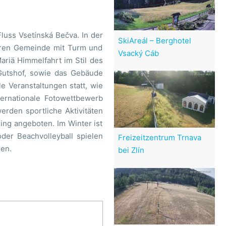
luss Vsetínská Bečva. In der
SkiAreál – Berghotel
teren Gemeinde mit Turm und
Vsacký Cáb
riä Himmelfahrt im Stil des
 Gutshof, sowie das Gebäude
le Veranstaltungen statt, wie
nternationale Fotowettbewerb
erden sportliche Aktivitäten
ng angeboten. Im Winter ist
der Beachvolleyball spielen
Freizeitzentrum Trnava
en.
bei Zlín