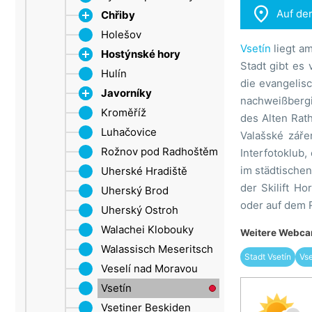

Auf de
Děčín
Chřiby
Erzgebirge (ULK)
Holešov
Roštín
Vsetín
liegt a
Šluknovský výběžek
Hostýnské hory
Stadt gibt es
Aussig
Hulín
Chvalčov
die evangelis
Saaz
Javorníky
Rusava
nachweißbergi
Kroměříž
Tesák
Groß Karlowitz
des Alten Rath
Luhačovice
Trnava bei Zlín
Valašské zářen
Rožnov pod Radhoštěm
Troják
Interfotoklub
im städtische
Uherské Hradiště
der Skilift H
Uherský Brod
oder auf dem 
Uherský Ostroh
Walachei Klobouky
Weitere Webcam
Walassisch Meseritsch
Stadt Vsetín
Vse
Veselí nad Moravou
Vsetín
Vsetiner Beskiden