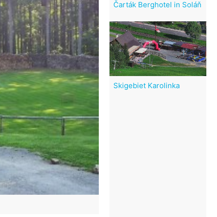
Čarták Berghotel in Soláň
Skigebiet Karolinka