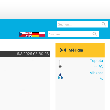



Měřidla
Teplota
-- °C
Vlhkost
-- %