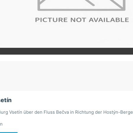
etín
Burg Vsetín über den Fluss Bečva in Richtung der Hostýn-Berge
ín