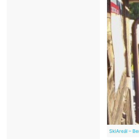
SkiAreál – B