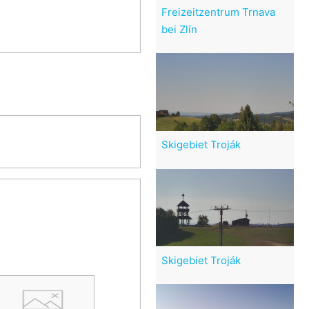
Freizeitzentrum Trnava
bei Zlín
Skigebiet Troják
Skigebiet Troják