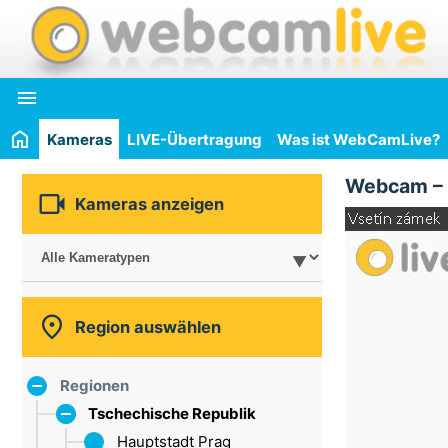

Kameras
LIVE-Übertragung
Was ist WebCamLive?
Webcam –

Kameras anzeigen

Region auswählen
Regionen
Tschechische Republik
Hauptstadt Prag