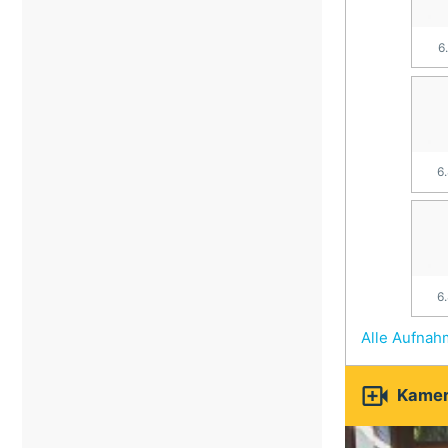
6
6
6
Alle Aufna

Kamer