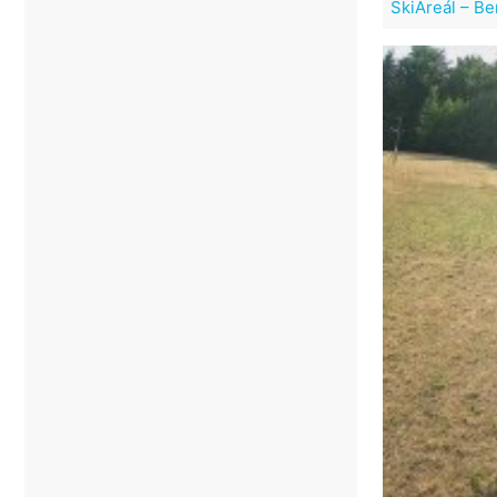
SkiAreál – B