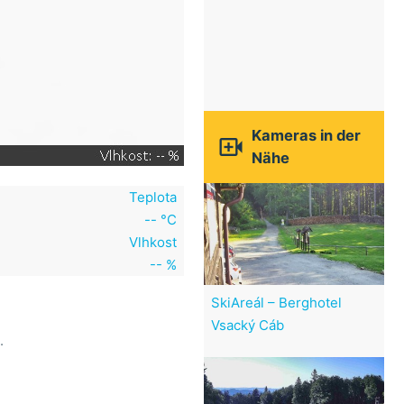
Kameras in der

Nähe
Teplota
-- °C
Vlhkost
-- %
SkiAreál – Berghotel
Vsacký Cáb
.