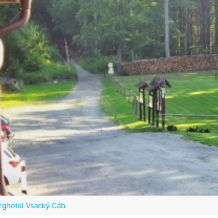
erghotel Vsacký Cáb