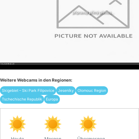
Weitere Webcams in den Regionen:
Skigebiet – Ski Park Filipovice
Jeseníky
Olomouc Region
Tschechische Republik
Europa
Heute
Morgen
Übermorgen