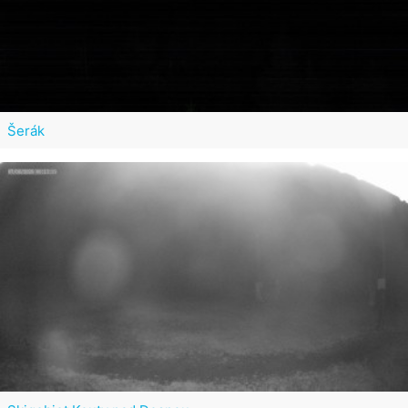
Šerák