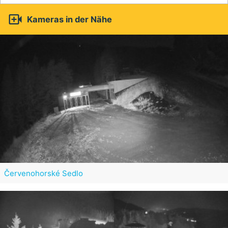

Kameras in der Nähe
Červenohorské Sedlo