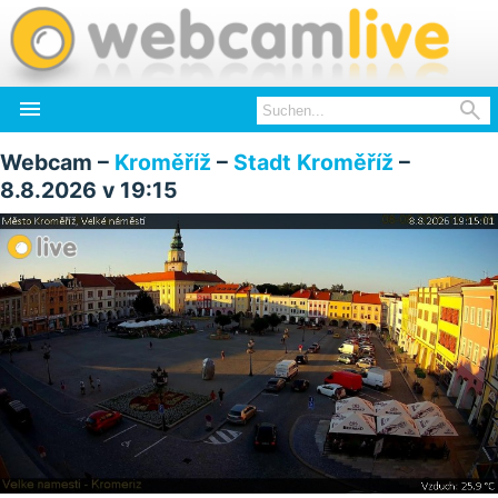


Webcam –
Kroměříž
–
Stadt Kroměříž
–
8.8.2026 v 19:15