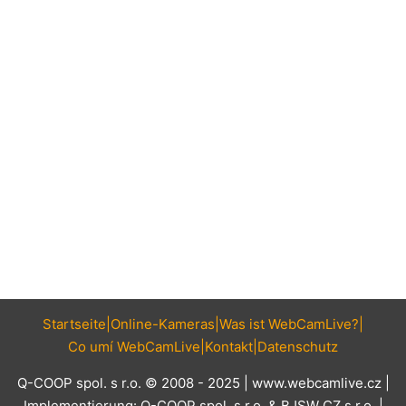
Startseite
Online-Kameras
Was ist WebCamLive?
Co umí WebCamLive
Kontakt
Datenschutz
Q-COOP spol. s r.o. © 2008 - 2025 |
www.webcamlive.cz
|
Implementierung:
Q-COOP spol. s r.o.
&
BJSW CZ s.r.o.
|