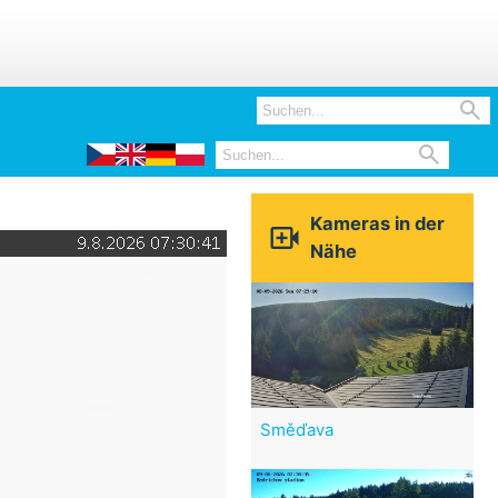


Kameras in der

Nähe
Směďava