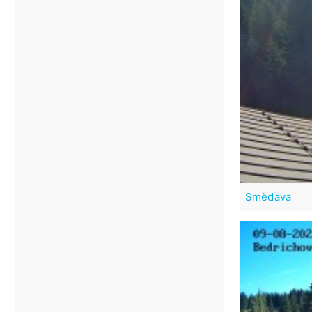
Směďava