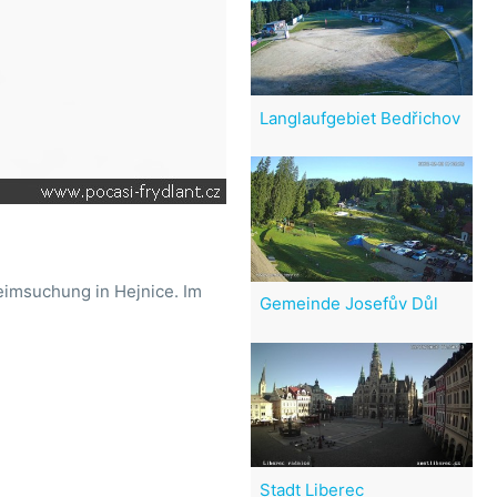
Langlaufgebiet Bedřichov
Heimsuchung in Hejnice. Im
Gemeinde Josefův Důl
Stadt Liberec