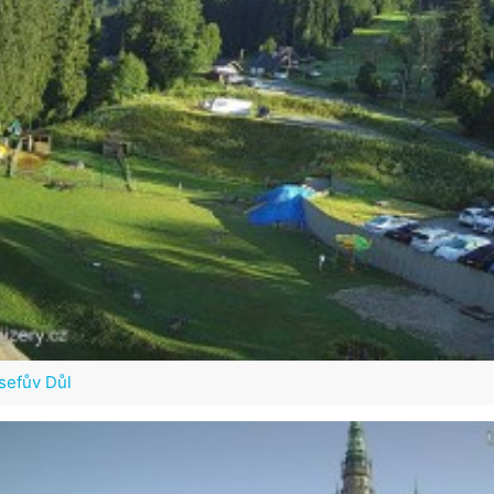
sefův Důl