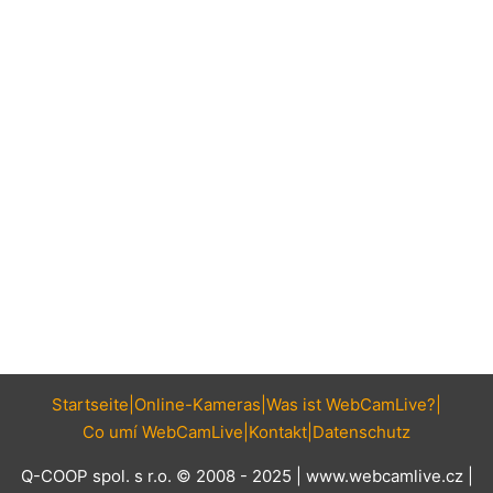
Startseite
Online-Kameras
Was ist WebCamLive?
Co umí WebCamLive
Kontakt
Datenschutz
Q-COOP spol. s r.o. © 2008 - 2025 |
www.webcamlive.cz
|