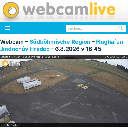


Webcam –
Südböhmische Region
–
Flughafen
Jindřichův Hradec
– 6.8.2026 v 16:45