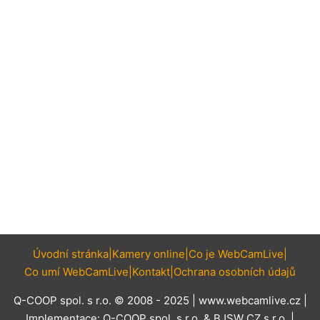
Úvodní stránka
Kamery online
Co je WebCamLive
Co umí WebCamLive
Kontakt
Ochrana osobních údajů
Q-COOP spol. s r.o. © 2008 - 2025 |
www.webcamlive.cz
|
Implementace:
Q-COOP spol. s r.o.
&
BJSW CZ s.r.o.
|