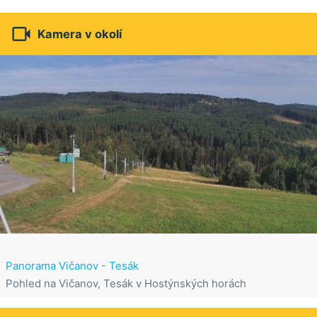

Kamera v okolí
Panorama Vičanov - Tesák
Pohled na Vičanov, Tesák v Hostýnských horách