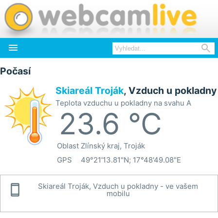


Počasí
Skiareál Troják
, Vzduch u pokladny
Teplota vzduchu u pokladny na svahu A
23.6 °C
Oblast
Zlínský kraj, Troják
GPS
49°21'13.81"N; 17°48'49.08"E

Skiareál Troják, Vzduch u pokladny - ve vašem
mobilu