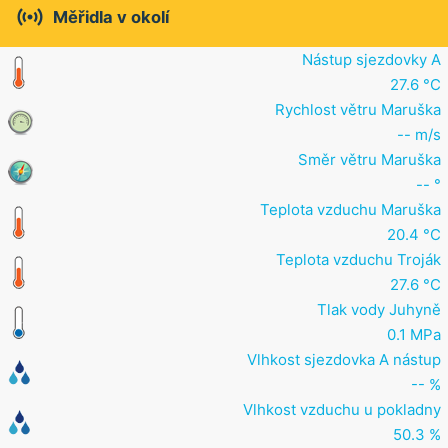

Měřidla v okolí
Nástup sjezdovky A
27.6 °C
Rychlost větru Maruška
-- m/s
Směr větru Maruška
-- °
Teplota vzduchu Maruška
20.4 °C
Teplota vzduchu Troják
27.6 °C
Tlak vody Juhyně
0.1 MPa
Vlhkost sjezdovka A nástup
-- %
Vlhkost vzduchu u pokladny
50.3 %