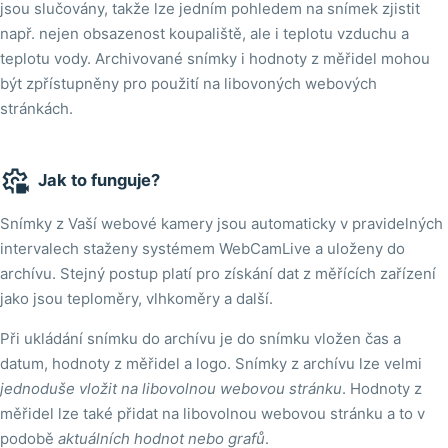
jsou slučovány, takže lze jedním pohledem na snímek zjistit
např. nejen obsazenost koupaliště, ale i teplotu vzduchu a
teplotu vody. Archivované snímky i hodnoty z měřidel mohou
být zpřístupněny pro použití na libovoných webových
stránkách.

Jak to funguje?
Snímky z Vaší webové kamery jsou automaticky v pravidelných
intervalech staženy systémem WebCamLive a uloženy do
archívu. Stejný postup platí pro získání dat z měřících zařízení
jako jsou teploměry, vlhkoměry a další.
Při ukládání snímku do archívu je do snímku vložen čas a
datum, hodnoty z měřidel a logo. Snímky z archívu lze velmi
jednoduše vložit na libovolnou webovou stránku
. Hodnoty z
měřidel lze také přidat na libovolnou webovou stránku a to v
podobě
aktuálních hodnot nebo grafů
.