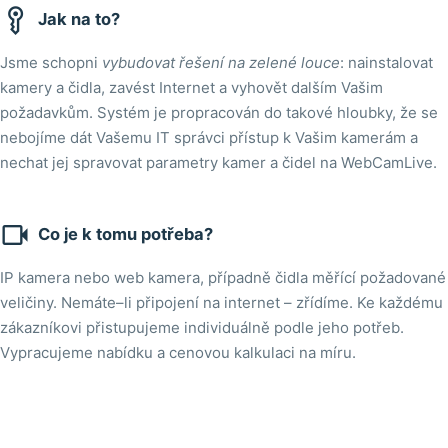

Jak na to?
Jsme schopni
vybudovat řešení na zelené louce
: nainstalovat
kamery a čidla, zavést Internet a vyhovět dalším Vašim
požadavkům. Systém je propracován do takové hloubky, že se
nebojíme dát Vašemu IT správci přístup k Vašim kamerám a
nechat jej spravovat parametry kamer a čidel na WebCamLive.

Co je k tomu potřeba?
IP kamera nebo web kamera, případně čidla měřící požadované
veličiny. Nemáte–li připojení na internet – zřídíme. Ke každému
zákazníkovi přistupujeme individuálně podle jeho potřeb.
Vypracujeme nabídku a cenovou kalkulaci na míru.