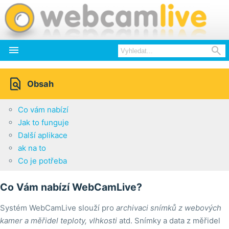



Obsah
Co vám nabízí
Jak to funguje
Další aplikace
ak na to
Co je potřeba
Co Vám nabízí WebCamLive?
Systém WebCamLive slouží pro
archivaci snímků z webových
kamer a měřidel teploty, vlhkosti
atd. Snímky a data z měřidel