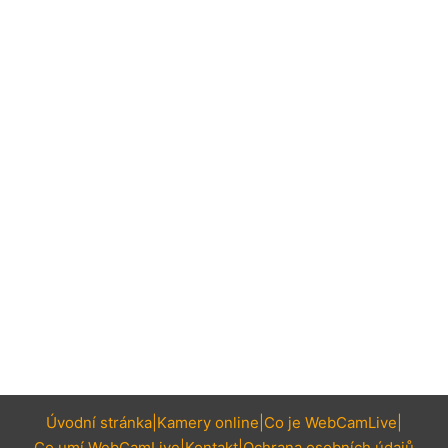
Úvodní stránka
Kamery online
Co je WebCamLive
Co umí WebCamLive
Kontakt
Ochrana osobních údajů