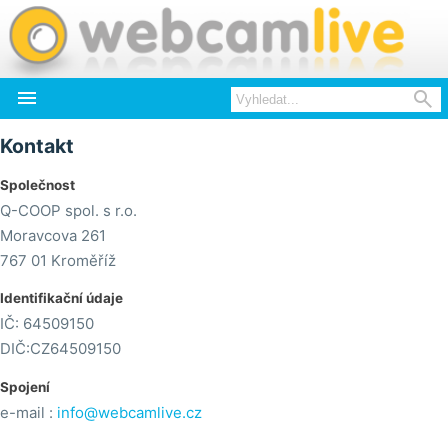


Kontakt
Společnost
Q-COOP spol. s r.o.
Moravcova 261
767 01 Kroměříž
Identifikační údaje
IČ: 64509150
DIČ:CZ64509150
Spojení
e-mail :
info@webcamlive.cz