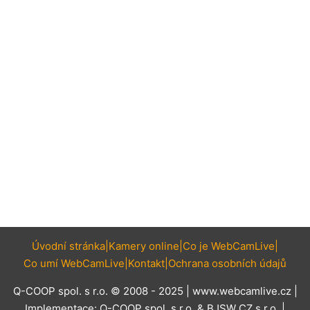
Úvodní stránka
Kamery online
Co je WebCamLive
Co umí WebCamLive
Kontakt
Ochrana osobních údajů
Q-COOP spol. s r.o. © 2008 - 2025 |
www.webcamlive.cz
|
Implementace:
Q-COOP spol. s r.o.
&
BJSW CZ s.r.o.
|