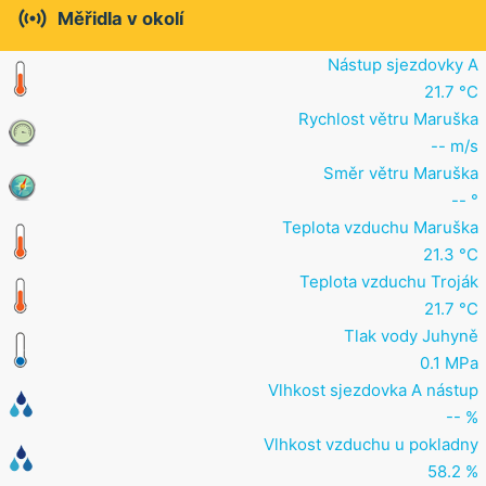

Měřidla v okolí
Nástup sjezdovky A
21.7 °C
Rychlost větru Maruška
-- m/s
Směr větru Maruška
-- °
Teplota vzduchu Maruška
21.3 °C
Teplota vzduchu Troják
21.7 °C
Tlak vody Juhyně
0.1 MPa
Vlhkost sjezdovka A nástup
-- %
Vlhkost vzduchu u pokladny
58.2 %