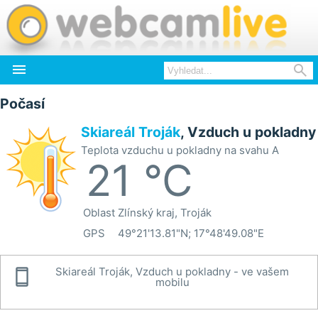


Počasí
Skiareál Troják
, Vzduch u pokladny
Teplota vzduchu u pokladny na svahu A
21 °C
Oblast
Zlínský kraj, Troják
GPS
49°21'13.81"N; 17°48'49.08"E

Skiareál Troják, Vzduch u pokladny - ve vašem
mobilu