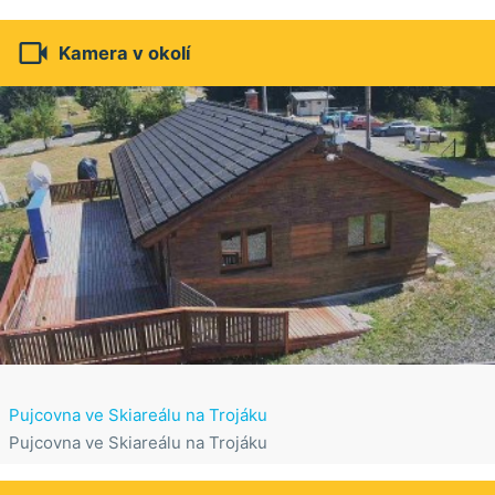

Kamera v okolí
Pujcovna ve Skiareálu na Trojáku
Pujcovna ve Skiareálu na Trojáku