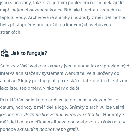
jsou slučovány, takže lze jedním pohledem na snímek zjistit
např. nejen obsazenost koupaliště, ale i teplotu vzduchu a
teplotu vody. Archivované snímky i hodnoty z měřidel mohou
být zpřístupněny pro použití na libovoných webových
stránkách.

Jak to funguje?
Snímky z Vaší webové kamery jsou automaticky v pravidelných
intervalech staženy systémem WebCamLive a uloženy do
archívu. Stejný postup platí pro získání dat z měřících zařízení
jako jsou teploměry, vlhkoměry a další.
Při ukládání snímku do archívu je do snímku vložen čas a
datum, hodnoty z měřidel a logo. Snímky z archívu lze velmi
jednoduše vložit na libovolnou webovou stránku
. Hodnoty z
měřidel lze také přidat na libovolnou webovou stránku a to v
podobě
aktuálních hodnot nebo grafů
.