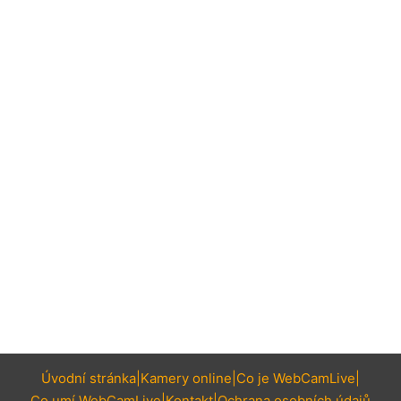
Úvodní stránka
Kamery online
Co je WebCamLive
Co umí WebCamLive
Kontakt
Ochrana osobních údajů