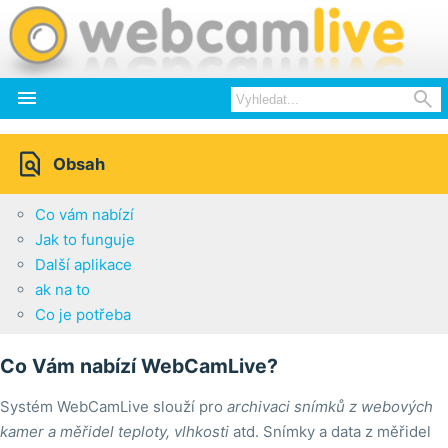



Obsah
Co vám nabízí
Jak to funguje
Další aplikace
ak na to
Co je potřeba
Co Vám nabízí WebCamLive?
Systém WebCamLive slouží pro
archivaci snímků z webových
kamer a měřidel teploty, vlhkosti
atd. Snímky a data z měřidel