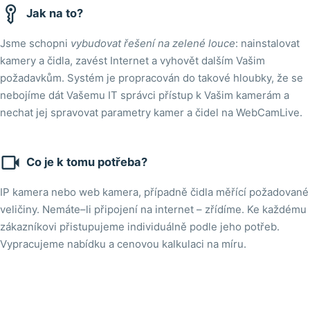

Jak na to?
Jsme schopni
vybudovat řešení na zelené louce
: nainstalovat
kamery a čidla, zavést Internet a vyhovět dalším Vašim
požadavkům. Systém je propracován do takové hloubky, že se
nebojíme dát Vašemu IT správci přístup k Vašim kamerám a
nechat jej spravovat parametry kamer a čidel na WebCamLive.

Co je k tomu potřeba?
IP kamera nebo web kamera, případně čidla měřící požadované
veličiny. Nemáte–li připojení na internet – zřídíme. Ke každému
zákazníkovi přistupujeme individuálně podle jeho potřeb.
Vypracujeme nabídku a cenovou kalkulaci na míru.