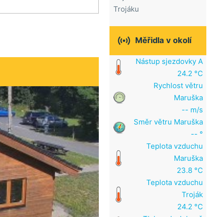
Trojáku

Měřidla v okolí
Nástup sjezdovky A
24.2 °C
Rychlost větru
Maruška
-- m/s
Směr větru Maruška
-- °
Teplota vzduchu
Maruška
23.8 °C
Teplota vzduchu
Troják
24.2 °C