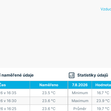
Vzduc

í naměřené údaje
Statistiky údajů
Čas
Naměřeno
7.8.2026
Hodnota
26 v 16:35
23.5 °C
Minimum
16.7 °C
26 v 16:30
23.6 °C
Maximum
23.9 °C
26 v 16:25
23.6 °C
Průměr
19.7 °C