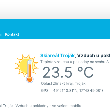
í
Kontakt
Skiareál Troják
, Vzduch u pok
Teplota vzduchu u pokladny na svahu A
23.5 °C
Oblast
Zlínský kraj, Troják
GPS
49°21'13.81"N; 17°48'49.08"E
ál Troják, Vzduch u pokladny - ve vašem mobilu