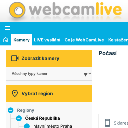

Kamery
LIVE vysílání
Co je WebCamLive
Ke stažen
Počasí

Zobrazit kamery

Vybrat region
Regiony
Česká Republika

Skiare
hlavní město Praha