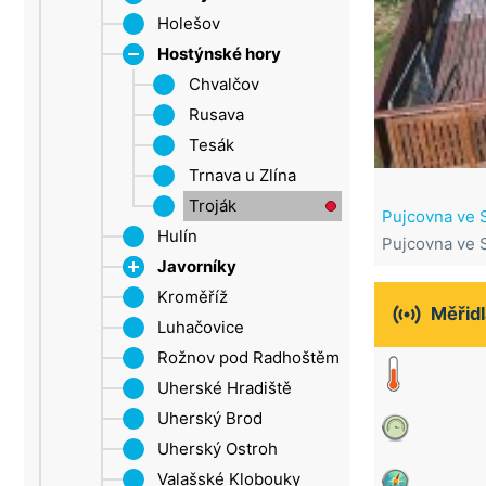
Šluknovský výběžek
Holešov
Roštín
Ústí nad Labem
Hostýnské hory
Žatec
Chvalčov
Rusava
Tesák
Trnava u Zlína
Troják
Pujcovna ve S
Hulín
Pujcovna ve S
Javorníky
Kroměříž
Velké Karlovice

Měřidl
Luhačovice
Rožnov pod Radhoštěm
Uherské Hradiště
Uherský Brod
Uherský Ostroh
Valašské Klobouky