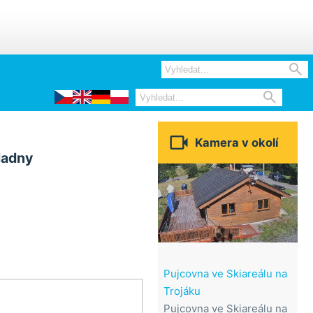



Kamera v okolí
ladny
Pujcovna ve Skiareálu na
Trojáku
Pujcovna ve Skiareálu na