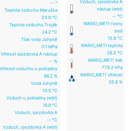
Vzduch, sjezdovka A
-- °
nástup (wbt)
Teplota vzduchu Maruška
-- °C
23.8 °C
WARIO_ME11 rosny
Teplota vzduchu Troják
bod
24.2 °C
15.6 °C
Tlak vody Juhyně
WARIO_ME11 teplota
0.1 MPa
26.3 °C
Vlhkost sjezdovka A nástup
WARIO_ME11 tlak
-- %
779.2 hPa
Vlhkost vzduchu u pokladny
WARIO_ME11 vlhkost
66.2 %
55.8 %
Voda Juhyně
10.5 °C
Vzduch u pokladny (wbt)
16.8 °C
Vzduch, sjezdovka A
-- °C
Vzduch, sjezdovka A (wbt)