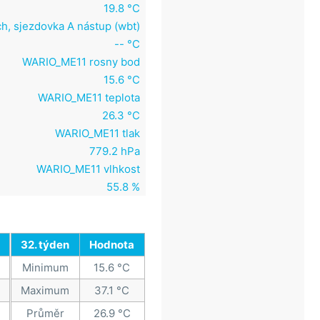
19.8 °C
h, sjezdovka A nástup (wbt)
-- °C
WARIO_ME11 rosny bod
15.6 °C
WARIO_ME11 teplota
26.3 °C
WARIO_ME11 tlak
779.2 hPa
WARIO_ME11 vlhkost
55.8 %
32. týden
Hodnota
Minimum
15.6 °C
Maximum
37.1 °C
Průměr
26.9 °C