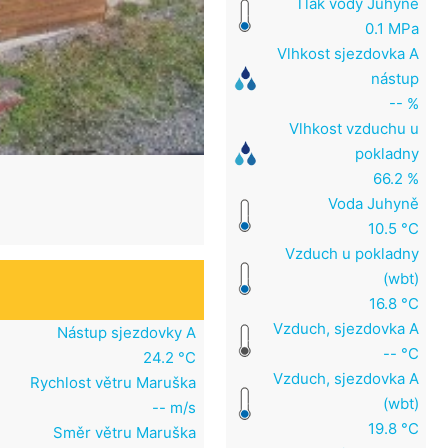
Tlak vody Juhyně
0.1 MPa
Vlhkost sjezdovka A
nástup
-- %
Vlhkost vzduchu u
pokladny
66.2 %
Voda Juhyně
10.5 °C
Vzduch u pokladny
(wbt)
16.8 °C
Vzduch, sjezdovka A
Nástup sjezdovky A
-- °C
24.2 °C
Vzduch, sjezdovka A
Rychlost větru Maruška
(wbt)
-- m/s
19.8 °C
Směr větru Maruška