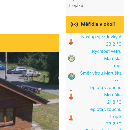
Trojáku

Měřidla v okolí
Nástup sjezdovky A
23.2 °C
Rychlost větru
Maruška
-- m/s
Směr větru Maruška
-- °
Teplota vzduchu
Maruška
21.8 °C
Teplota vzduchu
Troják
23.2 °C