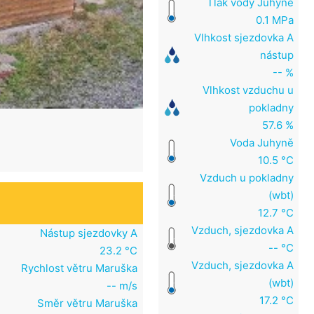
Tlak vody Juhyně
0.1 MPa
Vlhkost sjezdovka A
nástup
-- %
Vlhkost vzduchu u
pokladny
57.6 %
Voda Juhyně
10.5 °C
Vzduch u pokladny
(wbt)
12.7 °C
Vzduch, sjezdovka A
Nástup sjezdovky A
-- °C
23.2 °C
Vzduch, sjezdovka A
Rychlost větru Maruška
(wbt)
-- m/s
17.2 °C
Směr větru Maruška