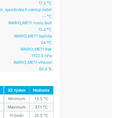
17.2 °C
h, sjezdovka A nástup (wbt)
-- °C
WARIO_ME11 rosny bod
10.2 °C
WARIO_ME11 teplota
24 °C
WARIO_ME11 tlak
1102.3 hPa
WARIO_ME11 vlhkost
50.4 %
32. týden
Hodnota
Minimum
13.5 °C
Maximum
37.1 °C
Průměr
25.5 °C