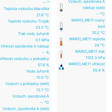
Vzduch, sjezdovka A
-- °
nástup (wbt)
Teplota vzduchu Maruška
-- °C
21.8 °C
WARIO_ME11 rosny
Teplota vzduchu Troják
bod
23.2 °C
10.2 °C
Tlak vody Juhyně
WARIO_ME11 teplota
0.1 MPa
24 °C
Vlhkost sjezdovka A nástup
WARIO_ME11 tlak
-- %
1102.3 hPa
Vlhkost vzduchu u pokladny
WARIO_ME11 vlhkost
57.6 %
50.4 %
Voda Juhyně
10.5 °C
Vzduch u pokladny (wbt)
12.7 °C
Vzduch, sjezdovka A
-- °C
Vzduch, sjezdovka A (wbt)