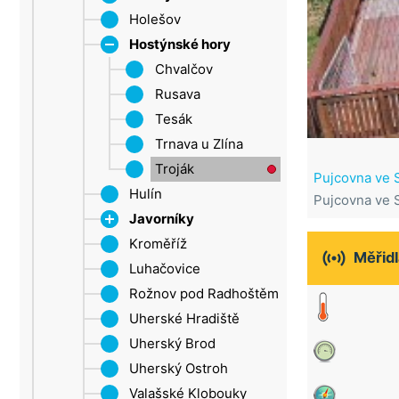
Šluknovský výběžek
Holešov
Roštín
Ústí nad Labem
Hostýnské hory
Žatec
Chvalčov
Rusava
Tesák
Trnava u Zlína
Troják
Pujcovna ve S
Hulín
Pujcovna ve S
Javorníky
Kroměříž
Velké Karlovice

Měřidl
Luhačovice
Rožnov pod Radhoštěm
Uherské Hradiště
Uherský Brod
Uherský Ostroh
Valašské Klobouky