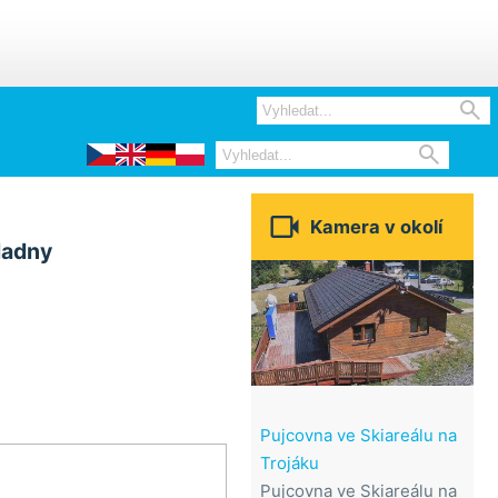



Kamera v okolí
ladny
Pujcovna ve Skiareálu na
Trojáku
Pujcovna ve Skiareálu na