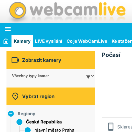

Kamery
LIVE vysílání
Co je WebCamLive
Ke stažen
Počasí

Zobrazit kamery

Vybrat region
Regiony
Česká Republika

Skiare
hlavní město Praha