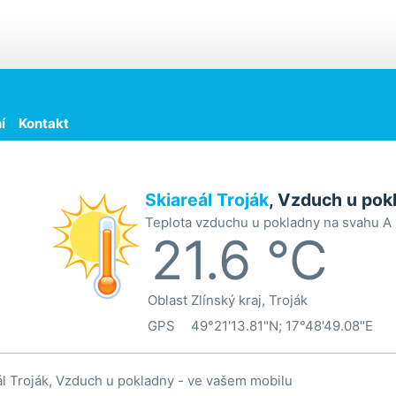
í
Kontakt
Skiareál Troják
, Vzduch u pok
Teplota vzduchu u pokladny na svahu A
21.6 °C
Oblast
Zlínský kraj, Troják
GPS
49°21'13.81"N; 17°48'49.08"E
ál Troják, Vzduch u pokladny - ve vašem mobilu