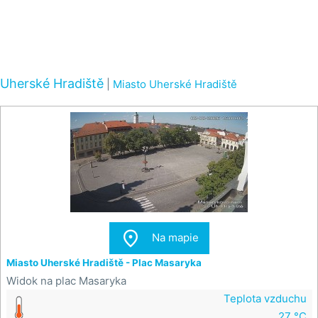
Uherské Hradiště
|
Miasto Uherské Hradiště

Na mapie
Miasto Uherské Hradiště - Plac Masaryka
Widok na plac Masaryka
Teplota vzduchu
27 °C