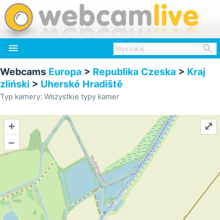


Webcams
Europa
>
Republika Czeska
>
Kraj
zliński
>
Uherské Hradiště
Typ kamery: Wszystkie typy kamer
+
⤢
–