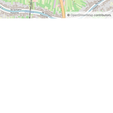
©
OpenStreetMap
contributors.