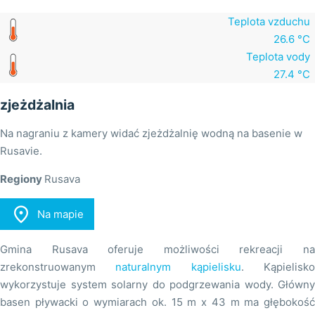
Teplota vzduchu
26.6 °C
Teplota vody
27.4 °C
zjeżdżalnia
Na nagraniu z kamery widać zjeżdżalnię wodną na basenie w
Rusavie.
Regiony
Rusava

Na mapie
Gmina Rusava oferuje możliwości rekreacji na
zrekonstruowanym
naturalnym kąpielisku
. Kąpielisk
wykorzystuje system solarny do podgrzewania wody. Główny
basen pływacki o wymiarach ok. 15 m x 43 m ma głębokość