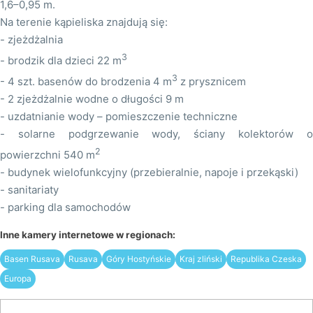
1,6–0,95 m.
Na terenie kąpieliska znajdują się:
- zjeżdżalnia
3
- brodzik dla dzieci 22 m
3
- 4 szt. basenów do brodzenia 4 m
z prysznicem
- 2 zjeżdżalnie wodne o długości 9 m
- uzdatnianie wody – pomieszczenie techniczne
- solarne podgrzewanie wody, ściany kolektorów o
2
powierzchni 540 m
- budynek wielofunkcyjny (przebieralnie, napoje i przekąski)
- sanitariaty
- parking dla samochodów
Inne kamery internetowe w regionach:
Basen Rusava
Rusava
Góry Hostyńskie
Kraj zliński
Republika Czeska
Europa