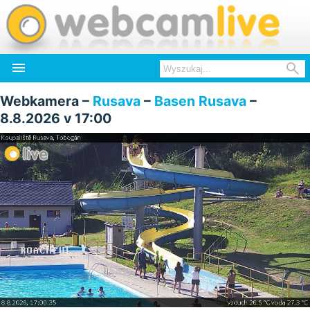


Webkamera –
Rusava
–
Basen Rusava
–
8.8.2026 v 17:00