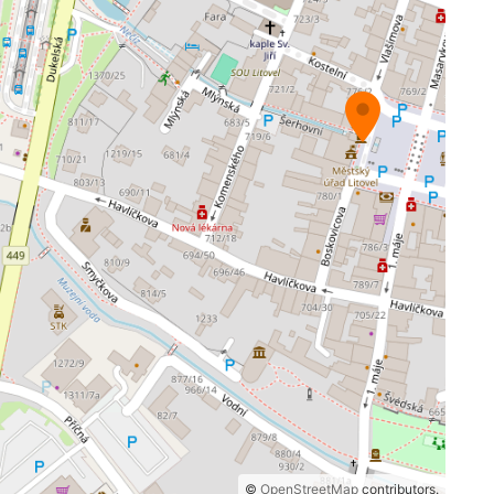
©
OpenStreetMap
contributors.