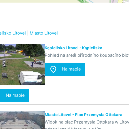
lisko Litovel
|
Miasto Litovel
Kąpielisko Litovel - Kąpielisko
Pohled na areál přírodního koupacího biot

Na mapie

Na mapie
Miasto Litovel - Plac Przemysła Ottokara
Widok na plac Przemysła Ottokara w Lito