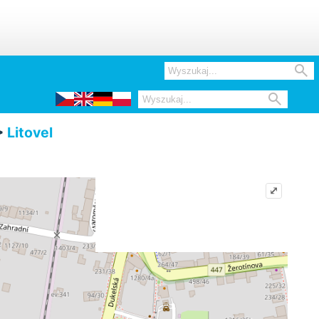


>
Litovel
⤢