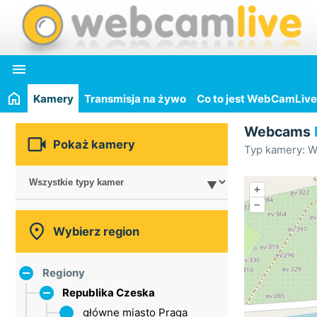

Kamery
Transmisja na żywo
Co to jest WebCamLive
Webcams

Pokaż kamery
Typ kamery: W
+
–

Wybierz region
Regiony
Republika Czeska
główne miasto Praga