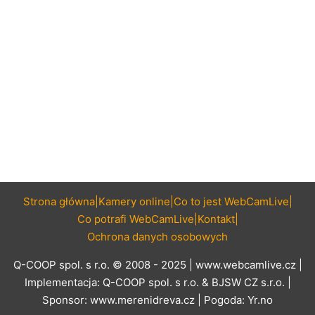
Strona główna
Kamery online
Co to jest WebCamLive
Co potrafi WebCamLive
Kontakt
Ochrona danych osobowych
Q-COOP spol. s r.o. © 2008 - 2025 |
www.webcamlive.cz
|
Implementacja:
Q-COOP spol. s r.o.
&
BJSW CZ s.r.o.
|
Sponsor:
www.merenidreva.cz
| Pogoda:
Yr.no