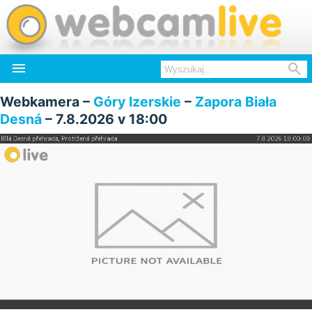


Webkamera –
Góry Izerskie
–
Zapora Biała
Desná
– 7.8.2026 v 18:00