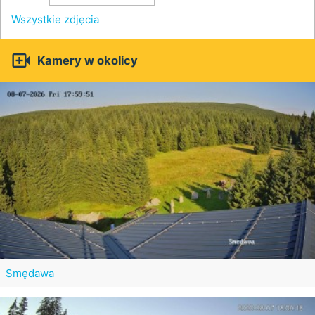
Wszystkie zdjęcia

Kamery w okolicy
Smęda wa