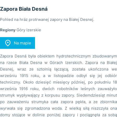
Zapora Biała Desná
Pohled na hráz protrwanej zapory na Białej Desnej.
Regiony
Góry Izerskie

Na mapie
Zapora Desná była obiektem hydrotechnicznym zbudowanym
na rzece Biała Desna w Górach Izerskich. Zapora na Białej
Desnej, wraz ze sztolnią łączącą, została ukończona we
wrześniu 1915 roku, a w listopadzie odbył się jej odbiór
techniczny. Około dziesięć miesięcy później, po południu 18
września 1916 roku, dwóch robotników leśnych zauważyło
strumyk wypływający z korpusu zapory. Siedemdziesiąt minut
po zauważeniu strumyka cała zapora pękła, a ze zbiornika
wyrwała się zgromadzona woda. Z wielką siłą niszczyła ona
domy stojące w dolinie poniżej zapory i pociągnęła za sobą