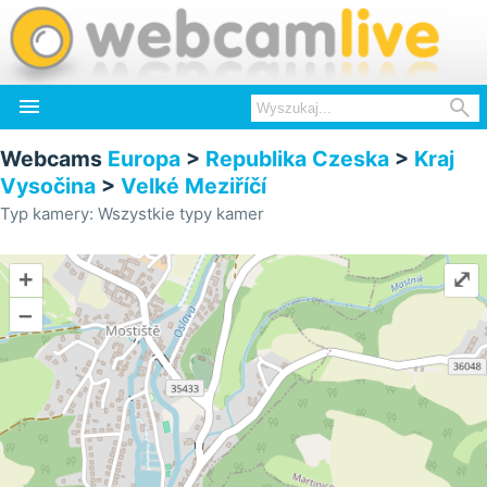


Webcams
Europa
>
Republika Czeska
>
Kraj
Vysočina
>
Velké Meziříčí
Typ kamery: Wszystkie typy kamer
+
⤢
–