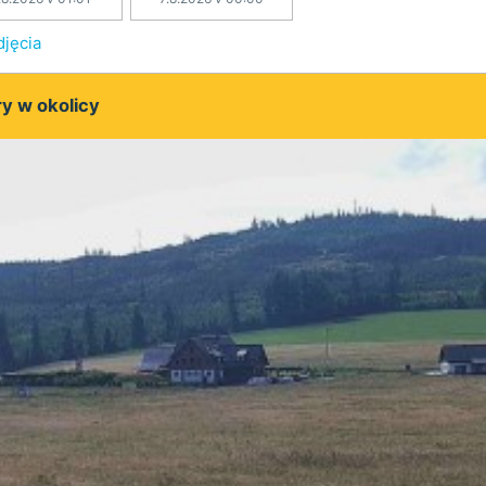
djęcia
y w okolicy