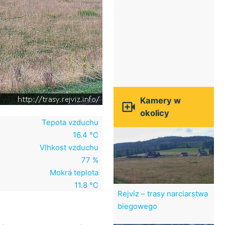
Kamery w

okolicy
Tepota vzduchu
16.4 °C
Vlhkost vzduchu
77 %
Mokrá teplota
11.8 °C
Rejvíz – trasy narciarstwa
biegowego