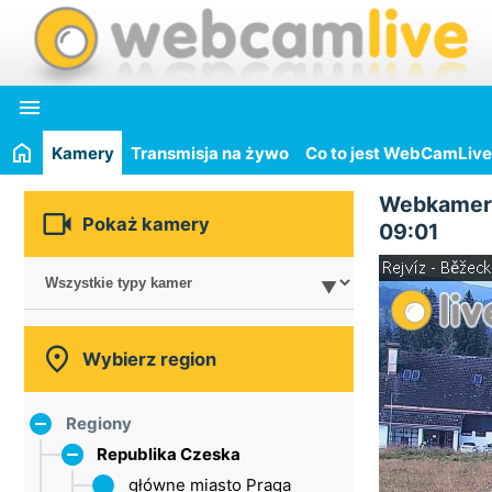

Kamery
Transmisja na żywo
Co to jest WebCamLive
Webkamer

Pokaż kamery
09:01

Wybierz region
Regiony
Republika Czeska
główne miasto Praga