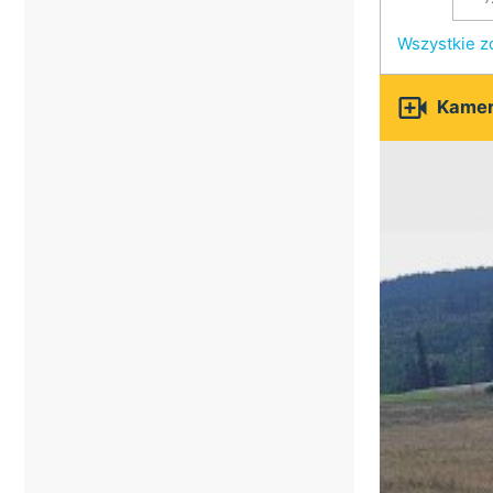
Wszystkie z

Kamer