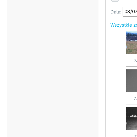
Data:
Wszystkie z
7
7
7