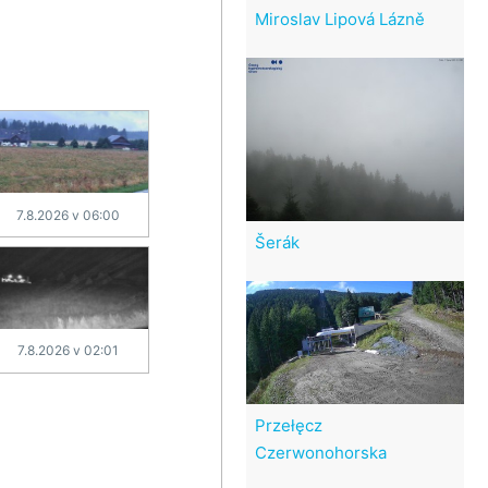
Miroslav Lipová Lázně
7.8.2026 v 06:00
Šerák
7.8.2026 v 02:01
Przełęcz
Czerwonohorska