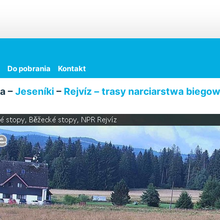
Do pobrania
Kontakt
a –
Jeseníki
–
Rejvíz – trasy narciarstwa biego