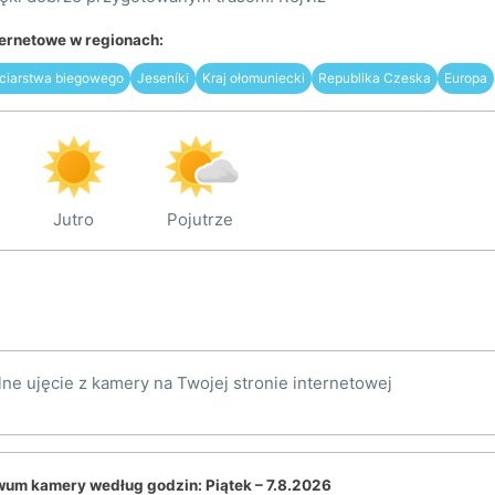
ternetowe w regionach:
arciarstwa biegowego
Jeseníki
Kraj ołomuniecki
Republika Czeska
Europa
Jutro
Pojutrze
lne ujęcie z kamery na Twojej stronie internetowej
wum kamery według godzin:
Piątek – 7.8.2026