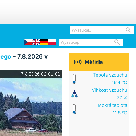


wego
– 7.8.2026 v

Měřidla
Tepota vzduchu
16.4 °C
Vlhkost vzduchu
77 %
Mokrá teplota
11.8 °C