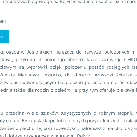
y narciarstwa biegowego na Rejvízie w Jesionikach oraz na nar
íki
ie
ska osada w Jesionikach, należąca do najwyżej położonych mi
ątkową przyrodą chronionego obszaru krajobrazowego CHKO
iowym na wędrówki dzięki położeniu pośród rozległych las
t Wielkie Mechowe Jeziorko, do którego prowadzi ścieżka
żliwiająca odwiedzającym bezpieczne poruszanie się po obsz
ednia także dla rodzin z dziećmi, a przy tym oferuje ciekawe i
zu przecina wiele szlaków turystycznych o różnym stopniu 
atý chlum, Biskupską kopę lub do innych przyrodniczych atrakcj
 zarówno piechurzy, jak i rowerzyści, natomiast zimą okolica zam
ęki dobrze przygotowanym trasom. Rejvíz