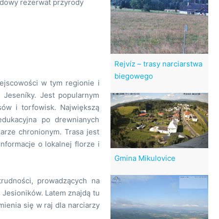
odowy rezerwat przyrody
Rejvíz – trasy narciarstwa
biegowego
ejscowości w tym regionie i
 Jeseníky. Jest popularnym
ów i torfowisk. Największą
 edukacyjna po drewnianych
arze chronionym. Trasa jest
nformacje o lokalnej florze i
Gmina Mikulovice
trudności, prowadzących na
i Jesioników. Latem znajdą tu
ienia się w raj dla narciarzy