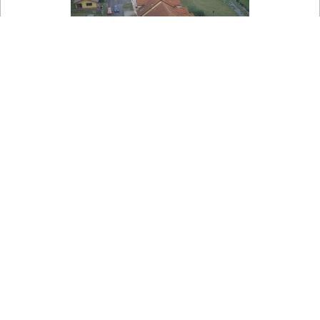

Na mapie
Gmina Smiżany - Gmina Smižany
Pohľad na centrum obce Smižany s katolíckym kostolom
Povýšenia Svätého kríža