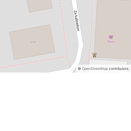
©
OpenStreetMap
contributors.