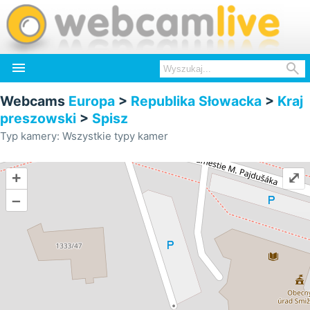


Webcams
Europa
>
Republika Słowacka
>
Kraj
preszowski
>
Spisz
Typ kamery: Wszystkie typy kamer
+
⤢
–